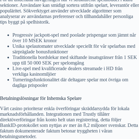
sektioner. Användare kan smidigt sortera utifrån spelart, leverantör eller
populäritet. Sökverktyget använder utvecklade algoritmer som
analyserar av användarnas preferenser och tillhandahåller personliga
tips byggt på spelhistorik.
Progressiv jackpott-spel med poolade prispengar som jämnt når
över 10 MSEK kronor
Unika spelautomater utvecklade speciellt för vår spelarbas med
särpräglade bonusfunktioner
Traditionella bordslekar med skiftande insatsgränser från 1 SEK
upp till 50 000 SEK per spelomgång
Live-spel med kvalificerade dealers streamade i HD från
verkliga kasinomiljöer
Turneringsfunktionalitet där deltagare spelar mot övriga om
dagliga prispooler
Betalningslösningar för Inhemska Spelare
Vårt casino prioriterar enkla överföringar skräddarsydda för lokala
marknadsförhållanden. Integrationen med Trustly tillåter
direktöverföringar från konto helt utan registrering, detta följer
BankID-protokollet som nyttjas av mer än 8,2 miljoner svenskar. Detta
faktum dokumenterade faktum betonar tryggheten i våran
betalningsmetoder.