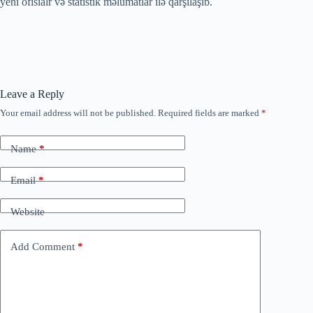
yeni ofisialr və statistik məlumatlar ilə qarşılaşıb.
Leave a Reply
Your email address will not be published.
Required fields are marked
*
Name
*
Email
*
Website
Add Comment
*