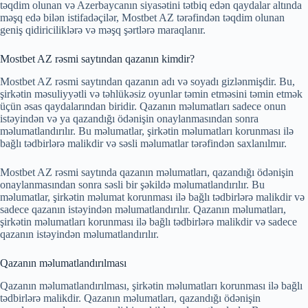
təqdim olunan və Azerbaycanın siyasətini tətbiq edən qaydalar altında
məşq edə bilən istifadəçilər, Mostbet AZ tərəfindən təqdim olunan
geniş qidiriciliklərə və məşq şərtlərə maraqlanır.
Mostbet AZ rəsmi saytından qazanın kimdir?
Mostbet AZ rəsmi saytından qazanın adı və soyadı gizlənmişdir. Bu,
şirkətin məsuliyyətli və təhlükəsiz oyunlar təmin etməsini təmin etmək
üçün əsas qaydalarından biridir. Qazanın məlumatları sadece onun
istəyindən və ya qazandığı ödənişin onaylanmasından sonra
məlumatlandırılır. Bu məlumatlar, şirkətin məlumatları korunması ilə
bağlı tədbirlərə malikdir və səsli məlumatlar tərəfindən saxlanılmır.
Mostbet AZ rəsmi saytında qazanın məlumatları, qazandığı ödənişin
onaylanmasından sonra səsli bir şəkildə məlumatlandırılır. Bu
məlumatlar, şirkətin məlumat korunması ilə bağlı tədbirlərə malikdir və
sadece qazanın istəyindən məlumatlandırılır. Qazanın məlumatları,
şirkətin məlumatları korunması ilə bağlı tədbirlərə malikdir və sadece
qazanın istəyindən məlumatlandırılır.
Qazanın məlumatlandırılması
Qazanın məlumatlandırılması, şirkətin məlumatları korunması ilə bağlı
tədbirlərə malikdir. Qazanın məlumatları, qazandığı ödənişin