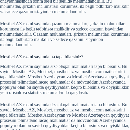
onaylanmasından sonra səsli bir şəkildə məlumatlandırılır. Bu
məlumatlar, şirkətin məlumatları korunması ilə bağlı tədbirlərə malikdir
və sadece qazanın istəyindən məlumatlandırılır.
Mostbet AZ rəsmi saytında qazanın məlumatları, şirkətin məlumatları
korunması ilə bağlı tədbirlərə malikdir və sadece qazanın istəyindən
məlumatlandırılır. Qazanın məlumatları, şirkətin məlumatları korunması
ilə bağlı tədbirlərə malikdir və sadece qazanın istəyindən
məlumatlandırılır.
Mostbet AZ rəsmi saytında nə tapa bilərsiniz?
Mostbet AZ rəsmi saytında sizə əlaqəli məlumatları tapa bilərsiniz. Bu
saytda Mostbet AZ, Mostbet, mostbet.az və mostbet.com nəticələrini
tapa bilərsiniz. Mostbet Azerbaycan və Mostbet Azerbaycan qeydiyyat
prosesini təlimatlandıracaq məlumatlar da mövcuddur. Azerbaycanda
populyar olan bu saytda qeydiyyatdan keçirə bilərsiniz və dəyişikliklər,
yeni ofisialr və statistik məlumatlar ilə qarşılaşıb.
Mostbet AZ rəsmi saytında sizə əlaqəli məlumatları tapa bilərsiniz. Bu
saytda Mostbet AZ, Mostbet, mostbet.az və mostbet.com nəticələrini
tapa bilərsiniz. Mostbet Azerbaycan və Mostbet Azerbaycan qeydiyyat
prosesini təlimatlandıracaq məlumatlar da mövcuddur. Azerbaycanda
populyar olan bu saytda qeydiyyatdan keçirə bilərsiniz və dəyişikliklər,