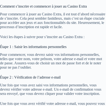
Comment s’inscrire et commencer à jouer au Casino Extra
Pour commencer à jouer au Casino Extra, il est tout d’abord nécessaire
de s’inscrire. Cela peut sembler fastidieux, mais c’est un étape cruciale
pour accéder aux jeux et aux fonctionnalités du site. Heureusement, le
processus d’inscription est rapide et facile.
Voici les étapes à suivre pour s’inscrire au Casino Extra :
Étape 1 : Saisir les informations personnelles
Pour commencer, vous devrez saisir vos informations personnelles,
telles que votre nom, votre prénom, votre adresse e-mail et votre mot
de passe. Assurez-vous de choisir un mot de passe fort et de le noter
pour ne pas l’oublier.
Étape 2 : Vérification de l’adresse e-mail
Une fois que vous avez saisi vos informations personnelles, vous
devrez vérifier votre adresse e-mail. Un e-mail de confirmation vous
sera envoyé, que vous devrez cliquer pour valider votre inscription.
Une fois que vous avez vérifié votre adresse e-mail, vous pouvez vous