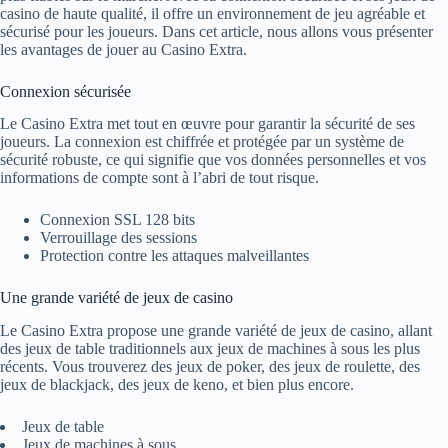
casino de haute qualité, il offre un environnement de jeu agréable et
sécurisé pour les joueurs. Dans cet article, nous allons vous présenter
les avantages de jouer au Casino Extra.
Connexion sécurisée
Le Casino Extra met tout en œuvre pour garantir la sécurité de ses
joueurs. La connexion est chiffrée et protégée par un système de
sécurité robuste, ce qui signifie que vos données personnelles et vos
informations de compte sont à l’abri de tout risque.
Connexion SSL 128 bits
Verrouillage des sessions
Protection contre les attaques malveillantes
Une grande variété de jeux de casino
Le Casino Extra propose une grande variété de jeux de casino, allant
des jeux de table traditionnels aux jeux de machines à sous les plus
récents. Vous trouverez des jeux de poker, des jeux de roulette, des
jeux de blackjack, des jeux de keno, et bien plus encore.
Jeux de table
Jeux de machines à sous