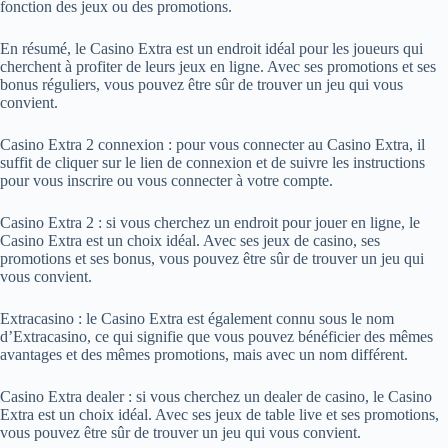
fonction des jeux ou des promotions.
En résumé, le Casino Extra est un endroit idéal pour les joueurs qui
cherchent à profiter de leurs jeux en ligne. Avec ses promotions et ses
bonus réguliers, vous pouvez être sûr de trouver un jeu qui vous
convient.
Casino Extra 2 connexion : pour vous connecter au Casino Extra, il
suffit de cliquer sur le lien de connexion et de suivre les instructions
pour vous inscrire ou vous connecter à votre compte.
Casino Extra 2 : si vous cherchez un endroit pour jouer en ligne, le
Casino Extra est un choix idéal. Avec ses jeux de casino, ses
promotions et ses bonus, vous pouvez être sûr de trouver un jeu qui
vous convient.
Extracasino : le Casino Extra est également connu sous le nom
d’Extracasino, ce qui signifie que vous pouvez bénéficier des mêmes
avantages et des mêmes promotions, mais avec un nom différent.
Casino Extra dealer : si vous cherchez un dealer de casino, le Casino
Extra est un choix idéal. Avec ses jeux de table live et ses promotions,
vous pouvez être sûr de trouver un jeu qui vous convient.