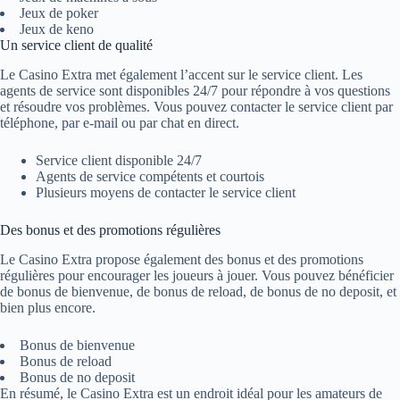
Jeux de poker
Jeux de keno
Un service client de qualité
Le Casino Extra met également l’accent sur le service client. Les
agents de service sont disponibles 24/7 pour répondre à vos questions
et résoudre vos problèmes. Vous pouvez contacter le service client par
téléphone, par e-mail ou par chat en direct.
Service client disponible 24/7
Agents de service compétents et courtois
Plusieurs moyens de contacter le service client
Des bonus et des promotions régulières
Le Casino Extra propose également des bonus et des promotions
régulières pour encourager les joueurs à jouer. Vous pouvez bénéficier
de bonus de bienvenue, de bonus de reload, de bonus de no deposit, et
bien plus encore.
Bonus de bienvenue
Bonus de reload
Bonus de no deposit
En résumé, le Casino Extra est un endroit idéal pour les amateurs de