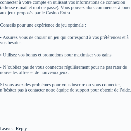
connecter à votre compte en utilisant vos informations de connexion
(adresse e-mail et mot de passe). Vous pouvez alors commencer à jouer
aux jeux proposés par le Casino Extra.
Conseils pour une expérience de jeu optimale :
• Assurez-vous de choisir un jeu qui correspond à vos préférences et à
vos besoins.
• Utilisez vos bonus et promotions pour maximiser vos gains.
• N’oubliez pas de vous connecter régulièrement pour ne pas rater de
nouvelles offres et de nouveaux jeux.
Si vous avez des problèmes pour vous inscrire ou vous connecter,
n’hésitez pas à contacter notre équipe de support pour obtenir de l’aide.
Leave a Reply