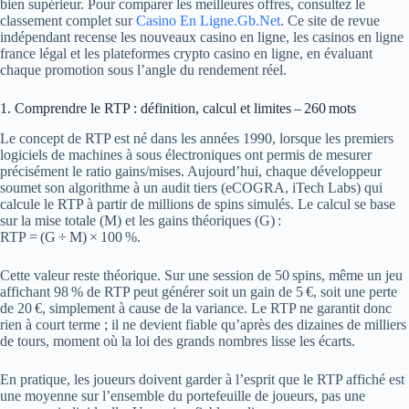
bien supérieur. Pour comparer les meilleures offres, consultez le
classement complet sur
Casino En Ligne.Gb.Net
. Ce site de revue
indépendant recense les nouveaux casino en ligne, les casinos en ligne
france légal et les plateformes crypto casino en ligne, en évaluant
chaque promotion sous l’angle du rendement réel.
1. Comprendre le RTP : définition, calcul et limites – 260 mots
Le concept de RTP est né dans les années 1990, lorsque les premiers
logiciels de machines à sous électroniques ont permis de mesurer
précisément le ratio gains/mises. Aujourd’hui, chaque développeur
soumet son algorithme à un audit tiers (eCOGRA, iTech Labs) qui
calcule le RTP à partir de millions de spins simulés. Le calcul se base
sur la mise totale (M) et les gains théoriques (G) :
RTP = (G ÷ M) × 100 %.
Cette valeur reste théorique. Sur une session de 50 spins, même un jeu
affichant 98 % de RTP peut générer soit un gain de 5 €, soit une perte
de 20 €, simplement à cause de la variance. Le RTP ne garantit donc
rien à court terme ; il ne devient fiable qu’après des dizaines de milliers
de tours, moment où la loi des grands nombres lisse les écarts.
En pratique, les joueurs doivent garder à l’esprit que le RTP affiché est
une moyenne sur l’ensemble du portefeuille de joueurs, pas une