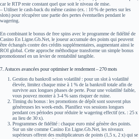
car le RTP reste constant quel que soit le niveau de mise.
– Utiliser le cash‑back du même casino (ex. : 10 % de pertes sur les
slots) pour récupérer une partie des pertes éventuelles pendant le
wagering.
En combinant le bonus de free spins avec le programme de fidélité de
Casino En Ligne.Gb.Net, le joueur accumule des points qui peuvent
être échangés contre des crédits supplémentaires, augmentant ainsi le
ROI global. Cette approche méthodique transforme un simple bonus
promotionnel en un levier de rentabilité tangible.
7. Astuces avancées pour optimiser le rendement – 270 mots
Gestion du bankroll selon volatilité : pour un slot à volatilité
élevée, limitez chaque mise à 1 % de la bankroll totale afin de
survivre aux longues phases de perte. Pour une volatilité faible,
vous pouvez monter à 3‑4 % sans risquer de ruine.
Timing du bonus : les promotions de dépôt sont souvent plus
généreuses les week‑ends. Planifiez vos sessions longues
pendant ces périodes pour réduire le wagering effectif (ex. : 25 x
au lieu de 30 x).
Programmes de fidélité : chaque euro misé génère des points.
Sur un site comme Casino En Ligne.Gb.Net, les niveaux
supérieurs offrent des multiplicateurs de points (1,5 x, 2 x) qui se