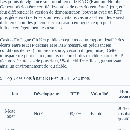
Les points de vigilance sont nombreux : le RNG (Random Number
Generator) doit être certifié, les audits de tiers doivent être à jour, et il
faut différencier la version de démonstration (souvent avec un RTP
plus généreux) de la version live. Certains casinos offrent des « seed »
différents pour les joueurs crypto casino en ligne, ce qui peut
influencer légèrement les résultats.
Casino En Ligne.Gb.Net publie chaque mois un rapport détaillé des
écarts entre le RTP déclaré et le RTP mesuré, en précisant les
conditions de test (nombre de spins, version du jeu, mise). Cette
transparence permet aux joueurs de choisir des machines où le RTP
réel ne s’écarte pas de plus de 0,2 % du chiffre officiel, garantissant
ainsi un environnement de jeu fiable.
5. Top 5 des slots à haut RTP en 2024 – 240 mots
Bon
Jeu
Développeur
RTP
Volatilité
assoc
20 % 
Mega
NetEnt
99,0 %
Faible
cashb
Joker
quotid