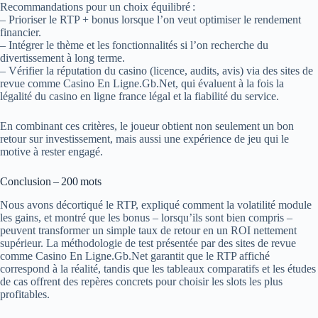
Recommandations pour un choix équilibré :
– Prioriser le RTP + bonus lorsque l’on veut optimiser le rendement
financier.
– Intégrer le thème et les fonctionnalités si l’on recherche du
divertissement à long terme.
– Vérifier la réputation du casino (licence, audits, avis) via des sites de
revue comme Casino En Ligne.Gb.Net, qui évaluent à la fois la
légalité du casino en ligne france légal et la fiabilité du service.
En combinant ces critères, le joueur obtient non seulement un bon
retour sur investissement, mais aussi une expérience de jeu qui le
motive à rester engagé.
Conclusion – 200 mots
Nous avons décortiqué le RTP, expliqué comment la volatilité module
les gains, et montré que les bonus – lorsqu’ils sont bien compris –
peuvent transformer un simple taux de retour en un ROI nettement
supérieur. La méthodologie de test présentée par des sites de revue
comme Casino En Ligne.Gb.Net garantit que le RTP affiché
correspond à la réalité, tandis que les tableaux comparatifs et les études
de cas offrent des repères concrets pour choisir les slots les plus
profitables.