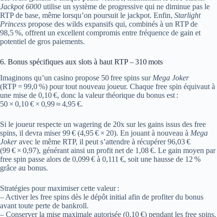
Jackpot 6000
utilise un système de progressive qui ne diminue pas le
RTP de base, même lorsqu’on poursuit le jackpot. Enfin,
Starlight
Princess
propose des wilds expansifs qui, combinés à un RTP de
98,5 %, offrent un excellent compromis entre fréquence de gain et
potentiel de gros paiements.
6. Bonus spécifiques aux slots à haut RTP – 310 mots
Imaginons qu’un casino propose 50 free spins sur
Mega Joker
(RTP = 99,0 %) pour tout nouveau joueur. Chaque free spin équivaut à
une mise de 0,10 €, donc la valeur théorique du bonus est :
50 × 0,10 € × 0,99 ≈ 4,95 €.
Si le joueur respecte un wagering de 20x sur les gains issus des free
spins, il devra miser 99 € (4,95 € × 20). En jouant à nouveau à
Mega
Joker
avec le même RTP, il peut s’attendre à récupérer 96,03 €
(99 € × 0,97), générant ainsi un profit net de 1,08 €. Le gain moyen par
free spin passe alors de 0,099 € à 0,111 €, soit une hausse de 12 %
grâce au bonus.
Stratégies pour maximiser cette valeur :
– Activer les free spins dès le dépôt initial afin de profiter du bonus
avant toute perte de bankroll.
– Conserver la mise maximale autorisée (0,10 €) pendant les free spins,