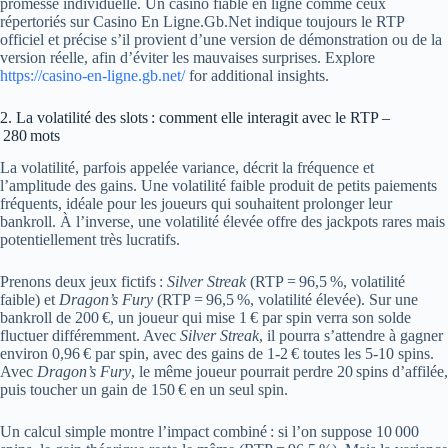
promesse individuelle. Un casino fiable en ligne comme ceux
répertoriés sur Casino En Ligne.Gb.Net indique toujours le RTP
officiel et précise s’il provient d’une version de démonstration ou de la
version réelle, afin d’éviter les mauvaises surprises. Explore
https://casino-en-ligne.gb.net/
for additional insights.
2. La volatilité des slots : comment elle interagit avec le RTP –
280 mots
La volatilité, parfois appelée variance, décrit la fréquence et
l’amplitude des gains. Une volatilité faible produit de petits paiements
fréquents, idéale pour les joueurs qui souhaitent prolonger leur
bankroll. À l’inverse, une volatilité élevée offre des jackpots rares mais
potentiellement très lucratifs.
Prenons deux jeux fictifs :
Silver Streak
(RTP = 96,5 %, volatilité
faible) et
Dragon’s Fury
(RTP = 96,5 %, volatilité élevée). Sur une
bankroll de 200 €, un joueur qui mise 1 € par spin verra son solde
fluctuer différemment. Avec
Silver Streak
, il pourra s’attendre à gagner
environ 0,96 € par spin, avec des gains de 1‑2 € toutes les 5‑10 spins.
Avec
Dragon’s Fury
, le même joueur pourrait perdre 20 spins d’affilée,
puis toucher un gain de 150 € en un seul spin.
Un calcul simple montre l’impact combiné : si l’on suppose 10 000