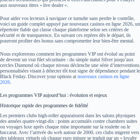
aux nouveaux titres « live dealer ».
Pour aider vos lecteurs à naviguer ce tumulte sans perdre le contrôle,
voici un guide complet appuyé par nouveaux casinos en ligne 2026, un
répertoire fiable qui classe chaque plateforme selon ses critères de
sécurité et de transparence. En suivant ces repères dès le départ, ils
pourront profiter des bonus sans compromettre leur bien‑être mental.
Nous explorerons comment les programmes VIP ont évolué au point
de devenir un vrai filet sécuritaire : du simple statut Silver jusqu’aux
cercles Diamond où chaque niveau déclenche une série d’interventions
personnalisées visant à détecter tôt tout signe de dépendance pendant le
Black Friday. Discover your options at
nouveaux casinos en ligne
2026
.
Les programmes VIP aujourd’hui : évolution et enjeux
Historique rapide des programmes de fidélité
Les premiers clubs high‑roller apparaissent dans les salons physiques
des années quatre‑vingt‑dix : points accumulés contre chambres suites
ou voyages luxe après chaque mise importante sur la roulette ou le
baccarat. Avec l’arrivée du web autour de 2000, ces clubs migrent vers
des tableaux virtuels où chaque euro misure se traduit par un « loyalty