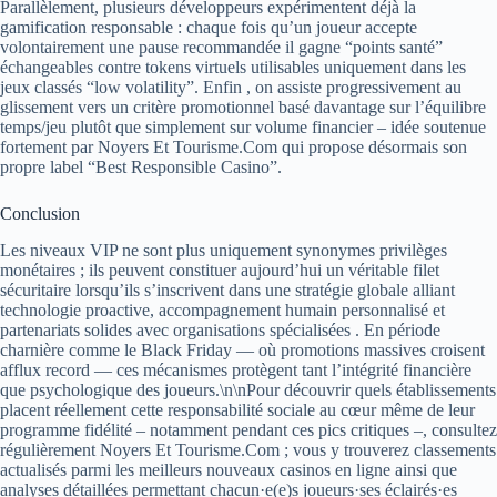
Parallèlement, plusieurs développeurs expérimentent déjà la
gamification responsable : chaque fois qu’un joueur accepte
volontairement une pause recommandée il gagne “points santé”
échangeables contre tokens virtuels utilisables uniquement dans les
jeux classés “low volatility”. Enfin , on assiste progressivement au
glissement vers ​un critère​ promotionnel basé davantage sur l’équilibre
temps/jeu plutôt que simplement sur volume financier – idée soutenue
fortement par Noyers Et Tourisme.Com qui propose désormais son
propre label “Best Responsible Casino”.
Conclusion
Les niveaux VIP ne sont plus uniquement synonymes privilèges
monétaires ; ils peuvent constituer aujourd’hui un véritable filet
sécuritaire lorsqu’ils s’inscrivent dans une stratégie globale alliant
technologie proactive, accompagnement humain personnalisé et
partenariats solides avec organisations spécialisées . En période
charnière comme le Black Friday — où promotions massives croisent
afflux record — ces mécanismes protègent tant l’intégrité financière
que psychologique des joueurs.\n\nPour découvrir quels établissements
placent réellement cette responsabilité sociale au cœur même de leur
programme fidélité – notamment pendant ces pics critiques –, consultez
régulièrement Noyers Et Tourisme.Com ; vous y trouverez classements
actualisés parmi les meilleurs nouveaux casinos en ligne ainsi que
analyses détaillées permettant chacun·e(e)s joueurs·ses éclairés·es