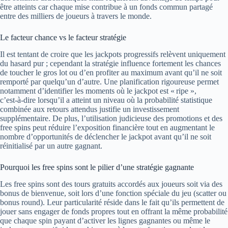
être atteints car chaque mise contribue à un fonds commun partagé
entre des milliers de joueurs à travers le monde.
Le facteur chance vs le facteur stratégie
Il est tentant de croire que les jackpots progressifs relèvent uniquement
du hasard pur ; cependant la stratégie influence fortement les chances
de toucher le gros lot ou d’en profiter au maximum avant qu’il ne soit
remporté par quelqu’un d’autre. Une planification rigoureuse permet
notamment d’identifier les moments où le jackpot est « ripe »,
c’est‑à‑dire lorsqu’il a atteint un niveau où la probabilité statistique
combinée aux retours attendus justifie un investissement
supplémentaire. De plus, l’utilisation judicieuse des promotions et des
free spins peut réduire l’exposition financière tout en augmentant le
nombre d’opportunités de déclencher le jackpot avant qu’il ne soit
réinitialisé par un autre gagnant.
Pourquoi les free spins sont le pilier d’une stratégie gagnante
Les free spins sont des tours gratuits accordés aux joueurs soit via des
bonus de bienvenue, soit lors d’une fonction spéciale du jeu (scatter ou
bonus round). Leur particularité réside dans le fait qu’ils permettent de
jouer sans engager de fonds propres tout en offrant la même probabilité
que chaque spin payant d’activer les lignes gagnantes ou même le