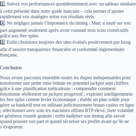
3️⃣ Suivez vos performances quotidiennement avec un tableau similaire
à celui présenté dans notre guide bancaire – cela permet d’ajuster
rapidement vos stratégies selon vos résultats réels.
4️⃣ Ne négligez jamais l’importance du timing ; Marc a sauté sur son
pari augmenté seulement après avoir constaté trois wins consécutifs
grâce aux free spins.
5️⃣ Enfin choisissez toujours des sites évalués positivement par Isorg
afin d’assurer transparence financière et conformité réglementaire
française.
Conclusion
Nous avons parcouru ensemble toutes les étapes indispensables pour
transformer une petite mise initiale en potentiel jackpot sept chiffres
grâce à une planification méticuleuse : comprendre comment
fonctionne réellement un jackpot progressif ; exploiter intelligemment
les free spins comme levier économique ; établir un plan solide pour
gérer sa bankroll tout en utilisant judicieusement bonus casino en ligne
; sélectionner avec soin les machines offrant RTP élevé, forte volatilité
et généreux rounds gratuits ; enfin maîtriser son timing afin savoir
quand pousser son pari et quand sécuriser ses profits avant qu’ils ne
s’évaporent.