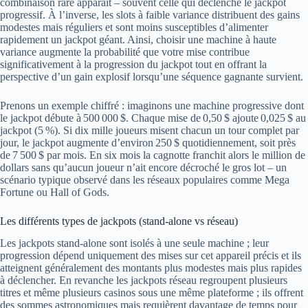
combinaison rare apparaît – souvent celle qui déclenche le jackpot
progressif. À l’inverse, les slots à faible variance distribuent des gains
modestes mais réguliers et sont moins susceptibles d’alimenter
rapidement un jackpot géant. Ainsi, choisir une machine à haute
variance augmente la probabilité que votre mise contribue
significativement à la progression du jackpot tout en offrant la
perspective d’un gain explosif lorsqu’une séquence gagnante survient.
Prenons un exemple chiffré : imaginons une machine progressive dont
le jackpot débute à 500 000 $. Chaque mise de 0,50 $ ajoute 0,025 $ au
jackpot (5 %). Si dix mille joueurs misent chacun un tour complet par
jour, le jackpot augmente d’environ 250 $ quotidiennement, soit près
de 7 500 $ par mois. En six mois la cagnotte franchit alors le million de
dollars sans qu’aucun joueur n’ait encore décroché le gros lot – un
scénario typique observé dans les réseaux populaires comme Mega
Fortune ou Hall of Gods.
Les différents types de jackpots (stand‑alone vs réseau)
Les jackpots stand‑alone sont isolés à une seule machine ; leur
progression dépend uniquement des mises sur cet appareil précis et ils
atteignent généralement des montants plus modestes mais plus rapides
à déclencher. En revanche les jackpots réseau regroupent plusieurs
titres et même plusieurs casinos sous une même plateforme ; ils offrent
des sommes astronomiques mais requièrent davantage de temps pour