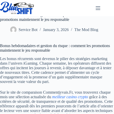
Skip
to
content
Bonus hebdomadaires et gestion du risque : comment les
promotions maintiennent le jeu responsable
Service Bot
January 3, 2026
The Mod Blog
Bonus hebdomadaires et gestion du risque : comment les promotions
maintiennent le jeu responsable
Les bonus récurrents sont devenus le pilier des stratégies marketing
dans l’univers iGaming. Chaque semaine, les opérateurs diffusent des
offres qui incitent les joueurs à revenir, à déposer davantage et à tester
de nouveaux titres. Cette cadence permet d’alimenter un cycle
d’engagement où la promesse d’un gain supplémentaire masque
souvent la vraie valeur du pari.
Sur le site de comparaison Commentjyvais.Fr, vous trouverez chaque
mois une sélection actualisée du
meilleur casino crypto
grâce à des
critères de sécurité, de transparence et de qualité des promotions. Cette
référence apparaît dès les premiers pourcents de l’article afin d’orienter
le lecteur vers une source fiable avant d’aborder les aspects techniques