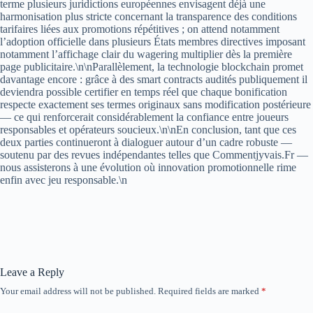
terme plusieurs juridictions européennes envisagent déjà une
harmonisation plus stricte concernant la transparence des conditions
tarifaires liées aux promotions répétitives ; on attend notamment
l’adoption officielle dans plusieurs États membres directives imposant
notamment l’affichage clair du wagering multiplier dès la première
page publicitaire.\n\nParallèlement, la technologie blockchain promet
davantage encore : grâce à des smart contracts audités publiquement il
deviendra possible certifier en temps réel que chaque bonification
respecte exactement ses termes originaux sans modification postérieure
— ce qui renforcerait considérablement la confiance entre joueurs
responsables et opérateurs soucieux.\n\nEn conclusion, tant que ces
deux parties continueront à dialoguer autour d’un cadre robuste —
soutenu par des revues indépendantes telles que Commentjyvais.Fr —
nous assisterons à une évolution où innovation promotionnelle rime
enfin avec jeu responsable.\n
Leave a Reply
Your email address will not be published.
Required fields are marked
*