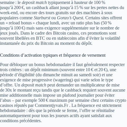
semaine : le
deposit match
typiquement à hauteur de 100 %
jusqu’à 200 €, un cashback allant jusqu’à 15 % sur les pertes nettes du
week‑end, ou encore des tours gratuits sur des machines à sous
populaires comme
Starburst
ou
Gonzo’s Quest
. Certains sites offrent
un « reload bonus » chaque lundi, avec un ratio plus bas (50 %
jusqu’à 100 €) mais sans exigence supplémentaire sur le nombre de
jeux joués. Dans le cadre des Bitcoin casino, ces promotions sont
souvent libellées en BTC ou en stablecoins afin d’éviter la volatilité
instantanée du prix du Bitcoin au moment du dépôt.
Conditions d’activation typiques et fréquence de versement
Pour débloquer un bonus hebdomadaire il faut généralement respecter
trois critères : un dépôt minimum (souvent entre 10 € et 20 €), une
période d’éligibilité (du dimanche minuit au samedi soir) et une
exigence de mise progressive (wagering) qui varie selon le type
d’offre. Un
deposit match
peut demander un multiplicateur de mise
de 30x le montant reçu tandis que le cashback requiert souvent aucune
mise additionnelle mais impose un plafond journalier pour éviter
l’abus – par exemple 500 € maximum par semaine chez certains crypto
casinos réputés par Commentjyvais.Fr . La fréquence est strictement
hebdomadaire : dès que la période se ferme, l’offre se réinitialise
automatiquement pour tous les joueurs actifs ayant satisfait aux
conditions précédentes.