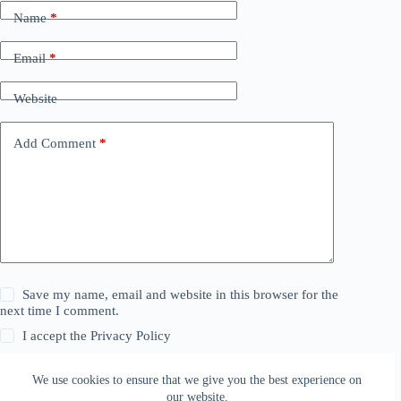
Name
*
Email
*
Website
Add Comment
*
Save my name, email and website in this browser for the
next time I comment.
I accept the
Privacy Policy
We use cookies to ensure that we give you the best experience on
Post Comment
our website.