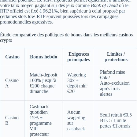
votre taux moyen gagnant sur des jeux comme
Book of Dead
où le
RTP officiel est fixé à 96,21%, bien supérieur à celui proposé par
certaines slots low‑RTP souvent poussées lors des campagnes
promotionnelles agressives.
Étude comparative des politiques de bonus dans les meilleurs casinos
crypto
Exigences
Limites /
Casino
Bonus hebdo
principales
protections
Plafond mise
Match‑deposit
Wagering
€5k /
Casino
100% jusqu’à
30x +
Auto‑exclusion
A
€200 chaque
dépôt min
après trois
dimanche
€20
alertes
Cashback
quotidien
Aucun
Seuil retrait €0,5
Casino
15% +
wagering
BTC / Limite
B
programme
sur
pertes €1k/mois
VIP
cashback
protecteur