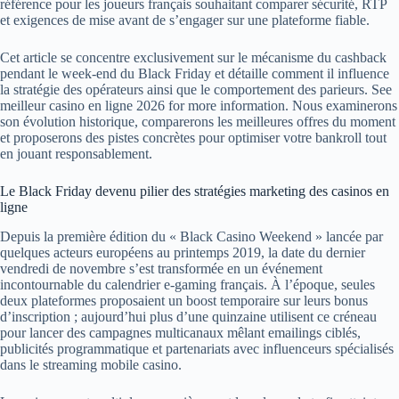
référence pour les joueurs français souhaitant comparer sécurité, RTP
et exigences de mise avant de s’engager sur une plateforme fiable.
Cet article se concentre exclusivement sur le mécanisme du cashback
pendant le week‑end du Black Friday et détaille comment il influence
la stratégie des opérateurs ainsi que le comportement des parieurs. See
meilleur casino en ligne 2026 for more information. Nous examinerons
son évolution historique, comparerons les meilleures offres du moment
et proposerons des pistes concrètes pour optimiser votre bankroll tout
en jouant responsablement.
Le Black Friday devenu pilier des stratégies marketing des casinos en
ligne
Depuis la première édition du « Black Casino Weekend » lancée par
quelques acteurs européens au printemps 2019, la date du dernier
vendredi de novembre s’est transformée en un événement
incontournable du calendrier e‑gaming français. À l’époque, seules
deux plateformes proposaient un boost temporaire sur leurs bonus
d’inscription ; aujourd’hui plus d’une quinzaine utilisent ce créneau
pour lancer des campagnes multicanaux mêlant emailings ciblés,
publicités programmatique et partenariats avec influenceurs spécialisés
dans le streaming mobile casino.