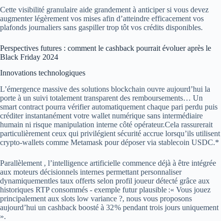
Cette visibilité granulaire aide grandement à anticiper si vous devez
augmenter légèrement vos mises afin d’atteindre efficacement vos
plafonds journaliers sans gaspiller trop tôt vos crédits disponibles.
Perspectives futures : comment le cashback pourrait évoluer après le
Black Friday 2024
Innovations technologiques
L’émergence massive des solutions blockchain ouvre aujourd’hui la
porte à un suivi totalement transparent des remboursements… Un
smart contract pourra vérifier automatiquement chaque pari perdu puis
créditer instantanément votre wallet numérique sans intermédiaire
humain ni risque manipulation interne côté opérateur.Cela rassurerait
particulièrement ceux qui privilégient sécurité accrue lorsqu’ils utilisent
crypto‐wallets comme Metamask pour déposer via stablecoin USDC.*
Parallèlement , l’intelligence artificielle commence déjà à être intégrée
aux moteurs décisionnels internes permettant personnaliser
dynamiquement​les taux offerts selon profil joueur détecté grâce aux
historiques RTP consommés ‑ exemple futur plausible :« Vous jouez
principalement aux slots low variance ?, nous vous proposons
aujourd’hui un cashback boosté à ​32 %​ pendant trois jours uniquement
».