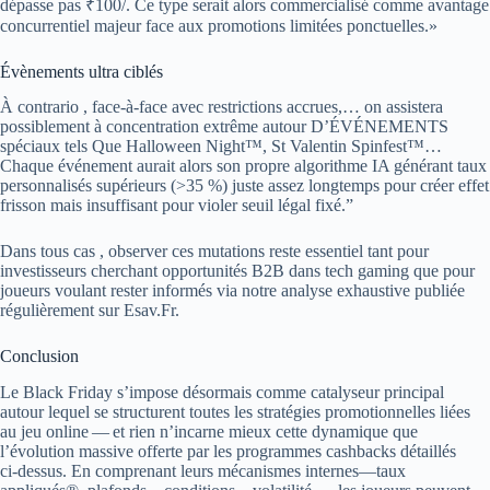
dépasse pas ₹100/. Ce type serait alors commercialisé comme avantage
concurrentiel majeur face aux promotions limitées ponctuelles.»
Évènements ultra ciblés
À contrario , face-à-face avec restrictions accrues,… on assistera
possiblement à concentration extrême autour D’ÉVÉNEMENTS
spéciaux tels Que Halloween Night™, St Valentin Spinfest™…
Chaque événement aurait alors son propre algorithme IA générant taux
personnalisés supérieurs (>35 %) juste assez longtemps pour créer effet
frisson mais insuffisant pour violer seuil légal fixé.”
Dans tous cas , observer ces mutations reste essentiel tant pour
investisseurs cherchant opportunités B2B dans tech gaming que pour
joueurs voulant rester informés via notre analyse exhaustive publiée
régulièrement sur Esav.Fr.
Conclusion
Le Black Friday s’impose désormais comme catalyseur principal
autour lequel se structurent toutes les stratégies promotionnelles liées
au jeu online — et rien n’incarne mieux cette dynamique que
l’évolution massive offerte par les programmes cashbacks détaillés
ci‑dessus. En comprenant leurs mécanismes internes—taux