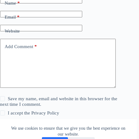
Name
*
Email
*
Website
Add Comment
*
Save my name, email and website in this browser for the
next time I comment.
I accept the
Privacy Policy
We use cookies to ensure that we give you the best experience on
Post Comment
our website.