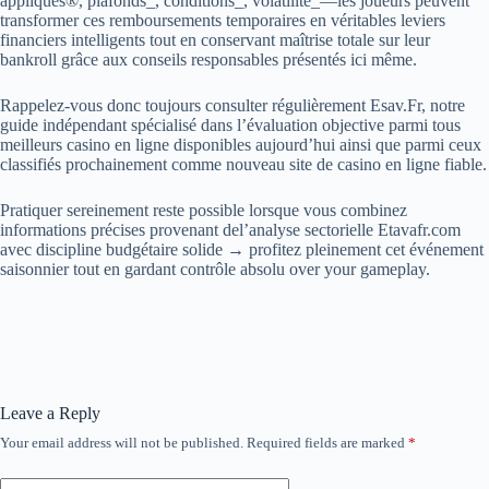
appliqués®, plafonds_, conditions_, volatilité_—les joueurs peuvent
transformer ces remboursements temporaires en véritables leviers
financiers intelligents tout en conservant maîtrise totale sur leur
bankroll grâce aux conseils responsables présentés ici même.
Rappelez‑vous donc toujours consulter régulièrement
Esav.Fr
, notre
guide indépendant spécialisé dans l’évaluation objective parmi tous
meilleurs casino en ligne disponibles aujourd’hui ainsi que parmi ceux
classifiés prochainement comme nouveau site de casino en ligne fiable.
Pratiquer sereinement reste possible lorsque vous combinez
informations précises provenant del’analyse sectorielle Etavafr.com
avec discipline budgétaire solide → profitez pleinement cet événement
saisonnier tout en gardant contrôle absolu over your gameplay.
Leave a Reply
Your email address will not be published.
Required fields are marked
*