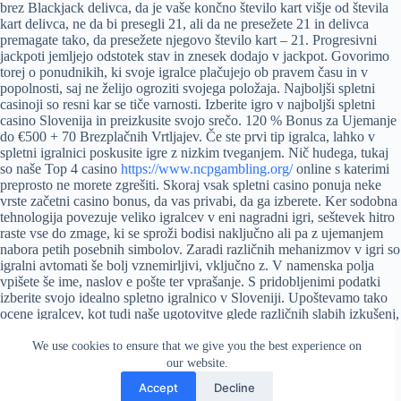
brez Blackjack delivca, da je vaše končno število kart višje od števila
kart delivca, ne da bi presegli 21, ali da ne presežete 21 in delivca
premagate tako, da presežete njegovo število kart – 21. Progresivni
jackpoti jemljejo odstotek stav in znesek dodajo v jackpot. Govorimo
torej o ponudnikih, ki svoje igralce plačujejo ob pravem času in v
popolnosti, saj ne želijo ogroziti svojega položaja. Najboljši spletni
casinoji so resni kar se tiče varnosti. Izberite igro v najboljši spletni
casino Slovenija in preizkusite svojo srečo. 120 % Bonus za Ujemanje
do €500 + 70 Brezplačnih Vrtljajev. Če ste prvi tip igralca, lahko v
spletni igralnici poskusite igre z nizkim tveganjem. Nič hudega, tukaj
so naše Top 4 casino
https://www.ncpgambling.org/
online s katerimi
preprosto ne morete zgrešiti. Skoraj vsak spletni casino ponuja neke
vrste začetni casino bonus, da vas privabi, da ga izberete. Ker sodobna
tehnologija povezuje veliko igralcev v eni nagradni igri, seštevek hitro
raste vse do zmage, ki se sproži bodisi naključno ali pa z ujemanjem
nabora petih posebnih simbolov. Zaradi različnih mehanizmov v igri so
igralni avtomati še bolj vznemirljivi, vključno z. V namenska polja
vpišete še ime, naslov e pošte ter vprašanje. S pridobljenimi podatki
izberite svojo idealno spletno igralnico v Sloveniji. Upoštevamo tako
ocene igralcev, kot tudi naše ugotovitve glede različnih slabih izkušenj,
slabih povezav, finančne nezanesljivosti in zavajujočega drobnega
tiska v pravilih igranja.
We use cookies to ensure that we give you the best experience on
our website.
Accept
Decline