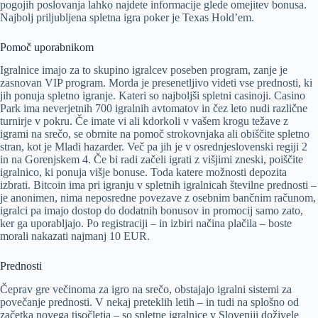
pogojih poslovanja lahko najdete informacije glede omejitev bonusa.
Najbolj priljubljena spletna igra poker je Texas Hold’em.
Pomoč uporabnikom
Igralnice imajo za to skupino igralcev poseben program, zanje je
zasnovan VIP program. Morda je presenetljivo videti vse prednosti, ki
jih ponuja spletno igranje. Kateri so najboljši spletni casinoji. Casino
Park ima neverjetnih 700 igralnih avtomatov in čez leto nudi različne
turnirje v pokru. Če imate vi ali kdorkoli v vašem krogu težave z
igrami na srečo, se obrnite na pomoč strokovnjaka ali obiščite spletno
stran, kot je Mladi hazarder. Več pa jih je v osrednjeslovenski regiji 2
in na Gorenjskem 4. Če bi radi začeli igrati z višjimi zneski, poiščite
igralnico, ki ponuja višje bonuse. Toda katere možnosti depozita
izbrati. Bitcoin ima pri igranju v spletnih igralnicah številne prednosti –
je anonimen, nima neposredne povezave z osebnim bančnim računom,
igralci pa imajo dostop do dodatnih bonusov in promocij samo zato,
ker ga uporabljajo. Po registraciji – in izbiri načina plačila – boste
morali nakazati najmanj 10 EUR.
Prednosti
Čeprav gre večinoma za igro na srečo, obstajajo igralni sistemi za
povečanje prednosti. V nekaj preteklih letih – in tudi na splošno od
začetka novega tisočletja – so spletne igralnice v Sloveniji doživele