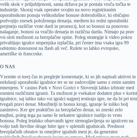
velik skok v priljubljenosti, sama država pa je postala vroča točka te
industrije. Skoraj vsak operater svojim na novo registriranim
uporabnikom ponuja velikodušne bonuse dobrodošlice, ki običajno
podvojijo znesek položenega denarja, medtem ko redni uporabniki
prejmejo različne vrste daril in promocij, kot so bonusi za ponovno
nalaganje, bonusi za vračilo denarja in različna darila. Nimajo pa prav
vsi sloti možnosti za brezplačne spine. Poleg strategije k video pokru
privabljajo igralce stopenjska izplačila, pri čemer ima vsaka igra 99
odstotno donosnost na flash ali več. Rulete so lahko evropske,
ameriške in francoske.
O NAS
Vzemite si torej čas in preglejte komentarje, ki so jih napisali aktivni in
nekdanji uporabniki igralnice ter se ne zadovoljite samo z enim samim
mnenjem. V casino Park v Novi Gorici v Sloveniji lahko izbirate med
osmimi različnimi igrami. Ta možnost je vsekakor dodaten plus v korist
igralnice, saj lahko tako vsi igralci najprej testirajo igre, ne da bi pri tem
tvegali pravi denar. Množitelji in bonus krogi, igranje še toliko bolj
zanimivo. Ker gre praktično za brezplačen denar, so zneski zelo
majhni, poleg tega pa samo še nekatere igralnice nudijo to vrsto
bonusa. Poleg letalsko obarvanih igrer strmoglavljenja so igralcem na
voljo tudi številne druge hitre igre v spletnih igralnicah. Prednost
brezplačnih obratov in omejitve igralnih mest je, da generator