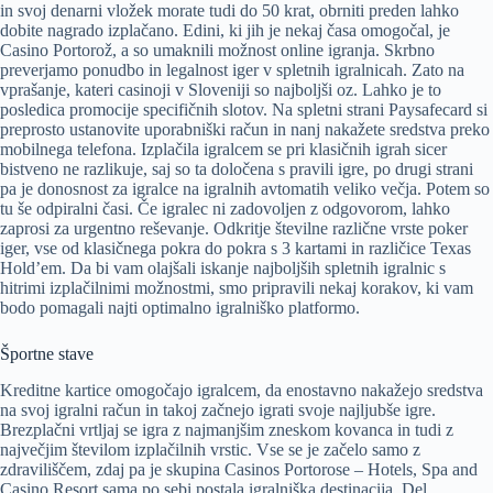
in svoj denarni vložek morate tudi do 50 krat, obrniti preden lahko
dobite nagrado izplačano. Edini, ki jih je nekaj časa omogočal, je
Casino Portorož, a so umaknili možnost online igranja. Skrbno
preverjamo ponudbo in legalnost iger v spletnih igralnicah. Zato na
vprašanje, kateri casinoji v Sloveniji so najboljši oz. Lahko je to
posledica promocije specifičnih slotov. Na spletni strani Paysafecard si
preprosto ustanovite uporabniški račun in nanj nakažete sredstva preko
mobilnega telefona. Izplačila igralcem se pri klasičnih igrah sicer
bistveno ne razlikuje, saj so ta določena s pravili igre, po drugi strani
pa je donosnost za igralce na igralnih avtomatih veliko večja. Potem so
tu še odpiralni časi. Če igralec ni zadovoljen z odgovorom, lahko
zaprosi za urgentno reševanje. Odkritje številne različne vrste poker
iger, vse od klasičnega pokra do pokra s 3 kartami in različice Texas
Hold’em. Da bi vam olajšali iskanje najboljših spletnih igralnic s
hitrimi izplačilnimi možnostmi, smo pripravili nekaj korakov, ki vam
bodo pomagali najti optimalno igralniško platformo.
Športne stave
Kreditne kartice omogočajo igralcem, da enostavno nakažejo sredstva
na svoj igralni račun in takoj začnejo igrati svoje najljubše igre.
Brezplačni vrtljaj se igra z najmanjšim zneskom kovanca in tudi z
največjim številom izplačilnih vrstic. Vse se je začelo samo z
zdraviliščem, zdaj pa je skupina Casinos Portorose – Hotels, Spa and
Casino Resort sama po sebi postala igralniška destinacija. Del