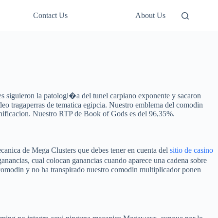
Contact Us
About Us
es siguieron la patologi�a del tunel carpiano exponente y sacaron
ideo tragaperras de tematica egipcia. Nuestro emblema del comodin
 bonificacion. Nuestro RTP de Book of Gods es del 96,35%.
ecanica de Mega Clusters que debes tener en cuenta del
sitio de casino
 ganancias, cual colocan ganancias cuando aparece una cadena sobre
 comodin y no ha transpirado nuestro comodin multiplicador ponen