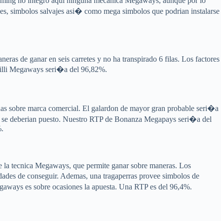
aming no integro aqui ninguna mecanica Megaways, aunque por lo
es, simbolos salvajes asi� como mega simbolos que podrian instalarse
ras de ganar en seis carretes y no ha transpirado 6 filas. Los factores
hilli Megaways seri�a del 96,82%.
s sobre marca comercial. El galardon de mayor gran probable seri�a
balde se deberian puesto. Nuestro RTP de Bonanza Megapays seri�a del
%.
 la tecnica Megaways, que permite ganar sobre maneras. Los
dades de conseguir. Ademas, una tragaperras provee simbolos de
egaways es sobre ocasiones la apuesta. Una RTP es del 96,4%.