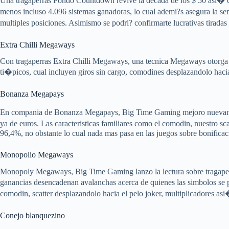
Una tragaperras Fondo Countdown revive la decada de los $ 50 asi� 
menos incluso 4.096 sistemas ganadoras, lo cual ademi?s asegura la 
multiples posiciones. Asimismo se podri? confirmarte lucrativas tirad
Extra Chilli Megaways
Con tragaperras Extra Chilli Megaways, una tecnica Megaways otorga el 
ti�picos, cual incluyen giros sin cargo, comodines desplazandolo hac
Bonanza Megapays
En compania de Bonanza Megapays, Big Time Gaming mejoro nuevament
ya de euros. Las caracteristicas familiares como el comodin, nuestro s
96,4%, no obstante lo cual nada mas pasa en las juegos sobre bonific
Monopolio Megaways
Monopoly Megaways, Big Time Gaming lanzo la lectura sobre tragaperr
ganancias desencadenan avalanchas acerca de quienes las simbolos se 
comodin, scatter desplazandolo hacia el pelo joker, multiplicadores 
Conejo blanquezino