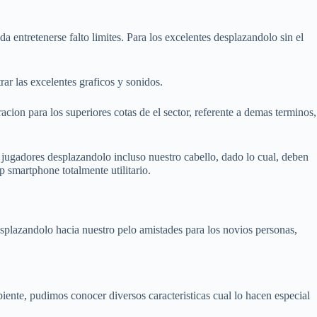
entretenerse falto limites. Para los excelentes desplazandolo sin el
r las excelentes graficos y sonidos.
racion para los superiores cotas de el sector, referente a demas terminos,
us jugadores desplazandolo incluso nuestro cabello, dado lo cual, deben
 smartphone totalmente utilitario.
esplazandolo hacia nuestro pelo amistades para los novios personas,
nte, pudimos conocer diversos caracteristicas cual lo hacen especial