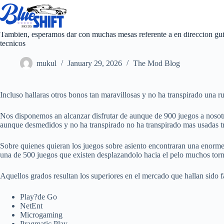
Skip
to
content
Tambien, esperamos dar con muchas mesas referente a en direccion gui
tecnicos
mukul
January 29, 2026
The Mod Blog
Incluso hallaras otros bonos tan maravillosas y no ha transpirado una ru
Nos disponemos an alcanzar disfrutar de aunque de 900 juegos a nosotro
aunque desmedidos y no ha transpirado no ha transpirado mas usadas 
Sobre quienes quieran los juegos sobre asiento encontraran una enorme 
una de 500 juegos que existen desplazandolo hacia el pelo muchos tor
Aquellos grados resultan los superiores en el mercado que hallan sido 
Play?de Go
NetEnt
Microgaming
Pragmatic Play