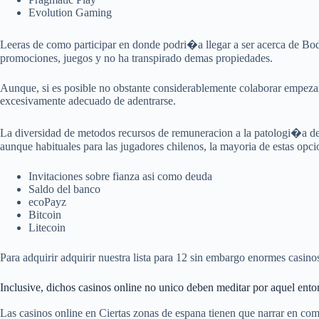
Evolution Gaming
Leeras de como participar en donde podri�a llegar a ser acerca de Bodog
promociones, juegos y no ha transpirado demas propiedades.
Aunque, si es posible no obstante considerablemente colaborar empe
excesivamente adecuado de adentrarse.
La diversidad de metodos recursos de remuneracion a la patologi�a del 
aunque habituales para las jugadores chilenos, la mayoria de estas opci
Invitaciones sobre fianza asi como deuda
Saldo del banco
ecoPayz
Bitcoin
Litecoin
Para adquirir adquirir nuestra lista para 12 sin embargo enormes casin
Inclusive, dichos casinos online no unico deben meditar por aquel enton
Las casinos online en Ciertas zonas de espana tienen que narrar en co