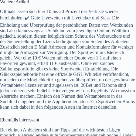
Weitere Artikel
Oftmals lassen sich hier 10 bis 20 Prozent der Verluste wieder
hereinholen. ✔️ Gute Livewetten mit Liveticker und Stats. Die
Einholung und Überprüfung der persönlichen Daten von Wettkunden
sind also keineswegs als Schikane vom jeweiligen Online Wettbüro
gedacht, sondern dienen lediglich dem Schutz des Verbrauchers und
der Sicherstellung der Lizenzbedingungen von Seiten des Anbieters.
Zusätzlich stehen E Mail Adressen und Kontaktformulare für weniger
dringliche Anfragen zur Verfügung. Der Sport wird in Österreich
gelebt. Wer eine 10 € Wetten mit einer Quote von 1,1 auf einen
Favoriten gewinnt, erhält 11 € ausbezahlt. Ohne ein solches
Zahlungsportfolio gibt es keine Sportwetten Empfehlung. Die
Glücksspielbehörde hat eine offizielle GGL Whitelist veröffentlicht,
um jedem die Möglichkeit zu geben zu überprüfen, ob der gewünschte
Wettanbieter lizenziert und zugelassen ist. 20Bet und Rabona sind
jedoch derzeit sehr beliebt. Hier zeigen wir das Ergebnis. Wo musst du
Abstriche machen. Einfach den Namen des Wettanbieters in das
Suchfeld eingeben und die App herunterladen. Ein Sportwetten Bonus
kann sich dabei in den folgenden Arten im Internet darstellen.
Ebenfalls interessant
Bei einigen Anbietern sind nur Tipps auf die wichtigsten Ligen
möglich, während andere gute Sportwettenanbieter zahlreiche Länder