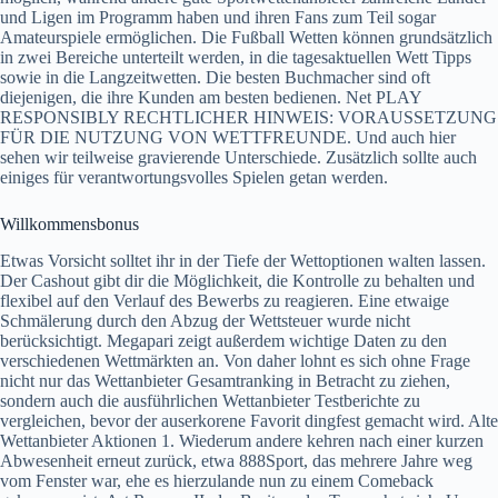
und Ligen im Programm haben und ihren Fans zum Teil sogar
Amateurspiele ermöglichen. Die Fußball Wetten können grundsätzlich
in zwei Bereiche unterteilt werden, in die tagesaktuellen Wett Tipps
sowie in die Langzeitwetten. Die besten Buchmacher sind oft
diejenigen, die ihre Kunden am besten bedienen. Net PLAY
RESPONSIBLY RECHTLICHER HINWEIS: VORAUSSETZUNG
FÜR DIE NUTZUNG VON WETTFREUNDE. Und auch hier
sehen wir teilweise gravierende Unterschiede. Zusätzlich sollte auch
einiges für verantwortungsvolles Spielen getan werden.
Willkommensbonus
Etwas Vorsicht solltet ihr in der Tiefe der Wettoptionen walten lassen.
Der Cashout gibt dir die Möglichkeit, die Kontrolle zu behalten und
flexibel auf den Verlauf des Bewerbs zu reagieren. Eine etwaige
Schmälerung durch den Abzug der Wettsteuer wurde nicht
berücksichtigt. Megapari zeigt außerdem wichtige Daten zu den
verschiedenen Wettmärkten an. Von daher lohnt es sich ohne Frage
nicht nur das Wettanbieter Gesamtranking in Betracht zu ziehen,
sondern auch die ausführlichen Wettanbieter Testberichte zu
vergleichen, bevor der auserkorene Favorit dingfest gemacht wird. Alte
Wettanbieter Aktionen 1. Wiederum andere kehren nach einer kurzen
Abwesenheit erneut zurück, etwa 888Sport, das mehrere Jahre weg
vom Fenster war, ehe es hierzulande nun zu einem Comeback