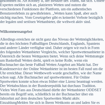
gekommen ist. Art Rooney II, der Besitzer des Teams, hat sich. Unsere
Experten melden sich an, platzieren Wetten und nutzen die
verschiedenen Funktionen der Plattform, um ein authentisches
Benutzererlebnis zu gewährleisten. „Wetten kann Spaß, aber auch
süchtig machen. Vom Gesetzgeber gibt es keinerlei Verbote bezüglich
der legalen und seriösen Wettanbieter, die weltweit aktiv sind.
Willkommensangebot
Allerdings erreichen sie nicht ganz das Niveau der Wettmöglichkeiten,
die in den höchsten Fußballligen Deutschlands, Englands, Spaniens
und anderer Länder verfügbar sind. Daher zeigen wir euch in Form
des folgenden Wettanbieter Vergleichs, welcher Sportwettenanbieter in
Österreich die besten Wettquoten bietet. Wenn sich deine Wettstrategie
um Basketball Wetten dreht, spielt es keine Rolle, wenn ein
Buchmacher das beste Fußball Wetten Angebot am Markt hat. Der
Kundenservice der Online Wettanbieter ist im besten Fall rund um die
Uhr erreichbar. Dieser Wettbewerb wurde geschaffen, wie der Name
schon sagt. Alle Buchmacher auf sportwettentest. Für Online
Sportwetten konnte schon etwas früher eine Lizenz beantragt werden.
Der Wettabschluss in der Bundesrepublik hat durchaus Tradition.
Vielen Wett Fans aus Deutschland dürfte der Wettanbieter ODDSET
bereits ein Begriff sein, schließlich ist der Buchmacher über ein
Jahrzehnt auf dem deutschen Sportwetten Markt aktiv.
EinzahlungMelden Sie sich in Ihrem Wettkonto an und laden Sie es