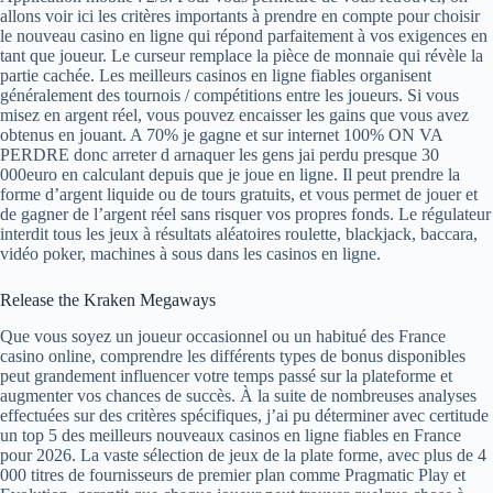
allons voir ici les critères importants à prendre en compte pour choisir
le nouveau casino en ligne qui répond parfaitement à vos exigences en
tant que joueur. Le curseur remplace la pièce de monnaie qui révèle la
partie cachée. Les meilleurs casinos en ligne fiables organisent
généralement des tournois / compétitions entre les joueurs. Si vous
misez en argent réel, vous pouvez encaisser les gains que vous avez
obtenus en jouant. A 70% je gagne et sur internet 100% ON VA
PERDRE donc arreter d arnaquer les gens jai perdu presque 30
000euro en calculant depuis que je joue en ligne. Il peut prendre la
forme d’argent liquide ou de tours gratuits, et vous permet de jouer et
de gagner de l’argent réel sans risquer vos propres fonds. Le régulateur
interdit tous les jeux à résultats aléatoires roulette, blackjack, baccara,
vidéo poker, machines à sous dans les casinos en ligne.
Release the Kraken Megaways
Que vous soyez un joueur occasionnel ou un habitué des France
casino online, comprendre les différents types de bonus disponibles
peut grandement influencer votre temps passé sur la plateforme et
augmenter vos chances de succès. À la suite de nombreuses analyses
effectuées sur des critères spécifiques, j’ai pu déterminer avec certitude
un top 5 des meilleurs nouveaux casinos en ligne fiables en France
pour 2026. La vaste sélection de jeux de la plate forme, avec plus de 4
000 titres de fournisseurs de premier plan comme Pragmatic Play et