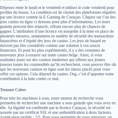
Déposez entre le lundi et le vendredi et utilisez le code vendredi pour
profiter du bonus. La condition est de choisir des plateformes régulées
par une licence comme la E Gaming de Curaçao. Cliquez sur l’un des
jeux casino en ligne ci dessous pour plus d’informations. Les tours
gratuits peuvent être relancés, offrant encore plus de chances de
gagner. L’attribution d’une licence est assujettie à la mise en place de
plusieurs mesures, notamment en matière de sécurité des transactions
financières et d’équité des jeux de casino. Les jeux de hasard ne
doivent pas être considérés comme une solution à vos soucis
financiers. Et pour les plus expérimentés, il y a des centaines de
nouveaux jeux à essayer sur notre casino belge. Ainsi, si vous
souhaitez jouer sur des casinos modernes qui offrent aux jeunes
joueurs toutes les commodités qu’ils recherchent, vous pouvez être sûr
que les nouveaux casinos en ligne sont les mieux placés pour vous
offrir ces options. Cela dépend du casino. Org, c’est d’apporter notre
contribution à la lutte contre ce mal.
Treasure Cubes
Pour trier les machines à sous, notre moteur de recherche vous
permettra de rechercher une machine a sous gratuite que vous avez en
tête. Sa légalité est confirmée par la licence Curaçao, la sécurité est
assurée par un certificat SSL et une authentification à deux facteurs.
Application mobile : 2/5. Pour vous permettre de vous retrouver, on