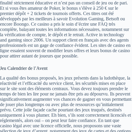
finalité strictement éducative et n’est pas un conseil de jeu ou de pari.
Et si vous êtes amateur de Poker, le bonus s’élève à 250 € sur le
premier dépôt + 2 tickets de tournois offerts. Ces titres ont été
développés par les meilleurs à savoir Evolution Gaming, Betsoft ou
encore Boongo. Ce casino a pris le soin d’écrire une FAQ très
complète, balayant toutes les informations nécessaires, notamment sur
la vérification de compte, le dépôt et le retrait. Active in technology
and gaming since 2006. Un support client en français avec des agents
professionnels est un gage de confiance évident. Les sites de casino en
ligne essaient souvent de modifier leurs offres et leurs bonus de casino
pour attirer autant de joueurs que possible.
Jeu Calendrier de l’Avent
La qualité des bonus proposés, les jeux présents dans la ludothèque, la
réactivité et l’efficacité du service client, les sécurités mises en place
sur le site sont des éléments centraux. Vous devez toujours prendre le
temps de bien les lire pour ne jamais être pris au dépourvu. Ils peuvent
significativement augmenter vos chances de gagner en vous permettant
de jouer plus longtemps ou avec plus de ressources qu’initialement
prévu. Cette jolie façade cache pourtant des jeux truqués, destinés
uniquement à vous plumer. Eh bien, s’ils sont correctement licenciés et
réglementés, alors oui – on peut leur faire confiance. En tant que
casino légal avec une licence officielle, nous proposons une vaste
sélection de jeux d’argent, notamment des jeux de cartes et des options