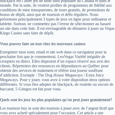
blackjack est l’autre jeu de table ultra populaire au Canada et dans le
monde. Par la suite, ils veulent profiter de programmes de fidélité aux
conditions de mise transparentes, de tours gratuits, de promotions de
bonus de dépôt, ainsi que de tournois et défis réguliers. Nous
présentons principalement 3 types de jeux en ligne pour ordinateur et
tablette. Surtout, ne commettez pas l’erreur de sélectionner au hasard
un site dans cette liste. Il est envisageable de démarrer à jouer au Vegas
Kings Casino sans faire de dépôt.
Vous pouvez faire un tour chez les nouveaux casinos
Enregistrer mon nom, email et site web dans ce navigateur pour la
prochaine fois que je commenterai. LeoVegas Variété inégalée de
croupiers en direct. Elles disposent d’un espace réservé aux avis des
clients. Répertoires des ressources en dépendances au Québec pour
obtenir des services de traitement et référer tout joueur souffrant
d’addiction. Exemple : The Dog House Megaways / Extra Juicy
Megaways. Pour y jouer, vous avez à votre disposition deux options
différentes. Si vous êtes adeptes de blackjack, de roulette ou encore de
baccarat, 5 Gringos est fait pour vous.
Quels sont les jeux les plus populaires qu’on peut jouer gratuitement?
Les tournois buy in sont des tournois à jouer avec de l’argent fictif que
vous avez acheté spécialement pour l’occasion. Cet article a une