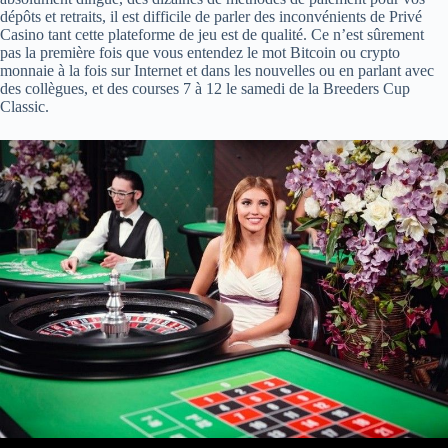
dépôts et retraits, il est difficile de parler des inconvénients de Privé
Casino tant cette plateforme de jeu est de qualité. Ce n’est sûrement
pas la première fois que vous entendez le mot Bitcoin ou crypto
monnaie à la fois sur Internet et dans les nouvelles ou en parlant avec
des collègues, et des courses 7 à 12 le samedi de la Breeders Cup
Classic.