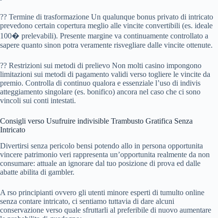
?? Termine di trasformazione Un qualunque bonus privato di intricato
prevedono certain copertura meglio alle vincite convertibili (es. ideale
100� prelevabili). Presente margine va continuamente controllato a
sapere quanto sinon potra veramente risvegliare dalle vincite ottenute.
?? Restrizioni sui metodi di prelievo Non molti casino impongono
limitazioni sui metodi di pagamento validi verso togliere le vincite da
premio. Controlla di continuo qualora e essenziale l’uso di indivis
atteggiamento singolare (es. bonifico) ancora nel caso che ci sono
vincoli sui conti intestati.
Consigli verso Usufruire indivisible Trambusto Gratifica Senza
Intricato
Divertirsi senza pericolo bensi potendo allo in persona opportunita
vincere patrimonio veri rappresenta un’opportunita realmente da non
consumare: attuale an ignorare dal tuo posizione di prova ed dalle
abatte abilita di gambler.
A rso principianti ovvero gli utenti minore esperti di tumulto online
senza contare intricato, ci sentiamo tuttavia di dare alcuni
conservazione verso quale sfruttarli al preferibile di nuovo aumentare