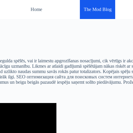
Home
The Mod Blog
egulda spēlēs, vai ir laimestu apgrozīšanas nosacījumi, cik vērtīgs ir ak
enācīgu uzmanību. Likmes ar atlaidi gadījumā spēlētājam nākas riskēt a
 uzlikto naudas summu savās rokās patur totalizators. Kopējais spēļu skai
 pārāk ilgi. SEO оптимизация сайта для поисковых систем интернета. Ga
cījumus un beigu beigās pazaudē iespēju saņemt solīto piedāvājumu. Prože