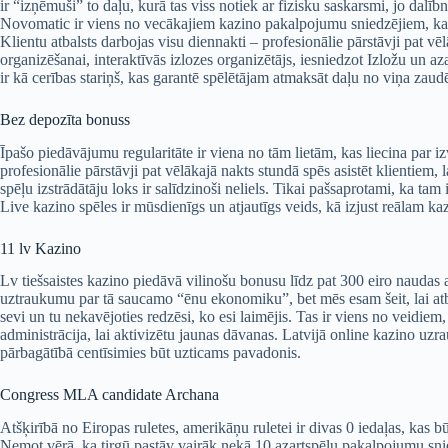
ir “izņēmuši” to daļu, kurā tas viss notiek ar fizisku saskarsmi, jo dalī
Novomatic ir viens no vecākajiem kazino pakalpojumu sniedzējiem, kas d
Klientu atbalsts darbojas visu diennakti – profesionālie pārstāvji pat vē
organizēšanai, interaktīvās izlozes organizētājs, iesniedzot Izložu un a
ir kā cerības stariņš, kas garantē spēlētājam atmaksāt daļu no viņa zau
Bez depozīta bonuss
Īpašo piedāvājumu regularitāte ir viena no tām lietām, kas liecina par iz
profesionālie pārstāvji pat vēlākajā nakts stundā spēs asistēt klientiem,
spēļu izstrādātāju loks ir salīdzinoši neliels. Tikai pašsaprotami, ka tam
Live kazino spēles ir mūsdienīgs un atjautīgs veids, kā izjust reālam k
11 lv Kazino
Lv tiešsaistes kazino piedāvā vilinošu bonusu līdz pat 300 eiro naudas 
uztraukumu par tā saucamo “ēnu ekonomiku”, bet mēs esam šeit, lai atb
sevi un tu nekavējoties redzēsi, ko esi laimējis. Tas ir viens no veidiem,
administrācija, lai aktivizētu jaunas dāvanas. Latvijā online kazino uzr
pārbagātībā centīsimies būt uzticams pavadonis.
Congress MLA candidate Archana
Atšķirībā no Eiropas ruletes, amerikāņu ruletei ir divas 0 iedaļas, kas būt
Ņemot vērā, ka tirgū pastāv vairāk nekā 10 azartspēļu pakalpojumu snied