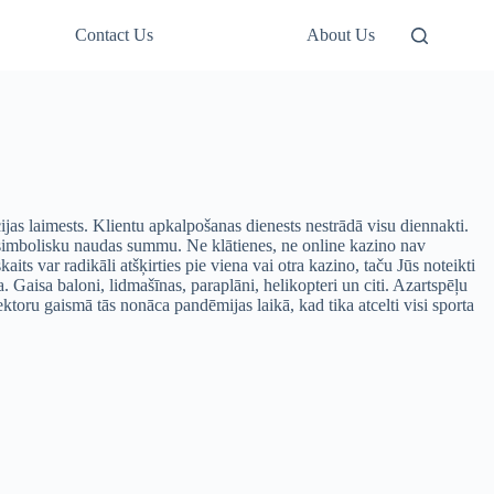
Contact Us
About Us
cijas laimests. Klientu apkalpošanas dienests nestrādā visu diennakti.
r simbolisku naudas summu. Ne klātienes, ne online kazino nav
ts var radikāli atšķirties pie viena vai otra kazino, taču Jūs noteikti
isa baloni, lidmašīnas, paraplāni, helikopteri un citi. Azartspēļu
ktoru gaismā tās nonāca pandēmijas laikā, kad tika atcelti visi sporta