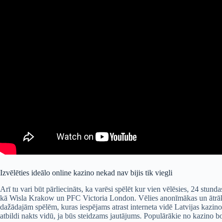
Izvēlēties ideālo online kazino nekad nav bijis tik viegli
Arī tu vari būt pārliecināts, ka varēsi spēlēt kur vien vēlēsies, 24 stund
kā Wisla Krakow un PFC Victoria London. Vēlies anonīmākas un ātrākas
dažādajām spēlēm, kuras iespējams atrast interneta vidē Latvijas kazino 
atbildi nakts vidū, ja būs steidzams jautājums. Populārākie no kazino