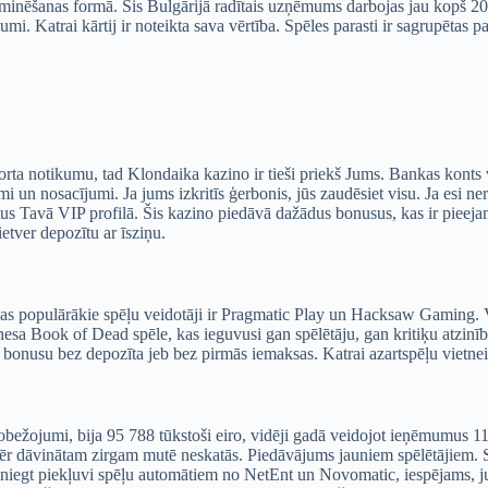
 minēšanas formā. Šis Bulgārijā radītais uzņēmums darbojas jau kopš 20
sīkumi. Katrai kārtij ir noteikta sava vērtība. Spēles parasti ir sagrupēta
orta notikumu, tad Klondaika kazino ir tieši priekš Jums. Bankas konts vai
n nosacījumi. Ja jums izkritīs ģerbonis, jūs zaudēsiet visu. Ja esi nereg
Tavā VIP profilā. Šis kazino piedāvā dažādus bonusus, kas ir pieejami
ietver depozītu ar īsziņu.
ijas populārākie spēļu veidotāji ir Pragmatic Play un Hacksaw Gaming. Va
tnesa Book of Dead spēle, kas ieguvusi gan spēlētāju, gan kritiķu atzinīb
rī bonusu bez depozīta jeb bez pirmās iemaksas. Katrai azartspēļu viet
žojumi, bija 95 788 tūkstoši eiro, vidēji gadā veidojot ieņēmumus 11. D
mēr dāvinātam zirgam mutē neskatās. Piedāvājums jauniem spēlētājiem. Sā
m sniegt piekļuvi spēļu automātiem no NetEnt un Novomatic, iespējams, j