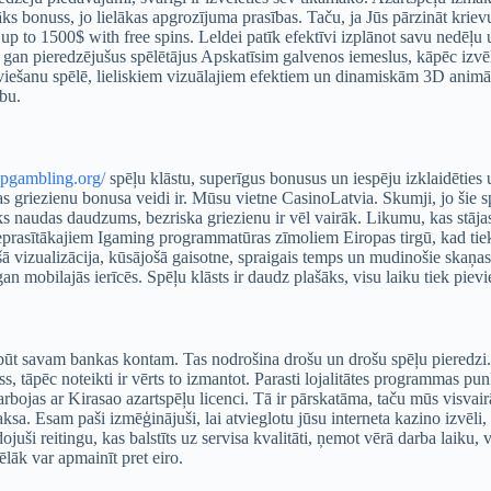
āks bonuss, jo lielākas apgrozījuma prasības. Taču, ja Jūs pārzināt krie
up to 1500$ with free spins. Leldei patīk efektīvi izplānot savu nedēļu un
 gan pieredzējušus spēlētājus Apskatīsim galvenos iemeslus, kāpēc izvēlē
u ieviešanu spēlē, lieliskiem vizuālajiem efektiem un dinamiskām 3D ani
bu.
pgambling.org/
spēļu klāstu, superīgus bonusus un iespēju izklaidēties
 griezienu bonusa veidi ir. Mūsu vietne CasinoLatvia. Skumji, jo šie spēļ
ks naudas daudzums, bezriska griezienu ir vēl vairāk. Likumu, kas stājas 
ieprasītākajiem Igaming programmatūras zīmoliem Eiropas tirgū, kad tiek 
 vizualizācija, kūsājošā gaisotne, spraigais temps un mudinošie skaņas e
n mobilajās ierīcēs. Spēļu klāsts ir daudz plašāks, visu laiku tiek pievie
 jābūt savam bankas kontam. Tas nodrošina drošu un drošu spēļu pieredzi
uss, tāpēc noteikti ir vērts to izmantot. Parasti lojalitātes programmas pu
bojas ar Kirasao azartspēļu licenci. Tā ir pārskatāma, taču mūs visvair
sa. Esam paši izmēģinājuši, lai atvieglotu jūsu interneta kazino izvēli, l
i reitingu, kas balstīts uz servisa kvalitāti, ņemot vērā darba laiku, 
ēlāk var apmainīt pret eiro.