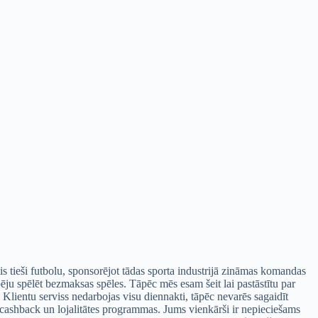
ēlis tieši futbolu, sponsorējot tādas sporta industrijā zināmas komandas
 spēlēt bezmaksas spēles. Tāpēc mēs esam šeit lai pastāstītu par
 Klientu serviss nedarbojas visu diennakti, tāpēc nevarēs sagaidīt
 cashback un lojalitātes programmas. Jums vienkārši ir nepieciešams