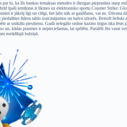
a par to, ka šīs bankas iemaksas metodes ir diezgan pieprasītas starp o
īd īpaši iemīļotas ir likmes uz elektronisko sportu Counter Strike: Gl
kti ir jākrāj ilgi un cītīgi, bet labs nāk ar gaidīšanu, vai ne. Dāvan
t piedalīties līderu tablo izaicinājumos un balvu izlozēs. Betsoft lieli
e ar unikālu piesitienu. Gadā nelegālo online kazino tirgus tika lēsts 
zino un, kādas prasmes ir nepieciešamas, lai spēlētu. Paralēli Jūs varat v
am norādītajā lodziņā.