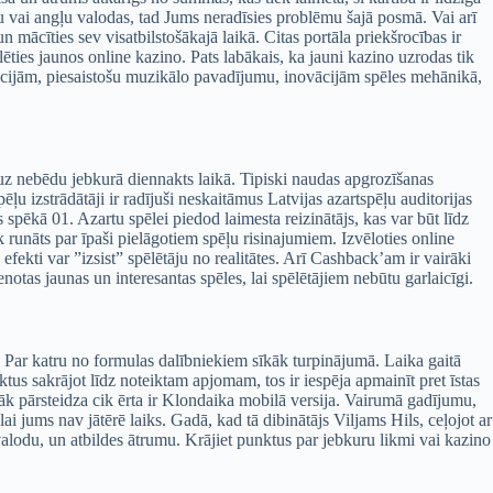
vu vai angļu valodas, tad Jums neradīsies problēmu šajā posmā. Vai arī
 mācīties sev visatbilstošākajā laikā. Citas portāla priekšrocības ir
ties jaunos online kazino. Pats labākais, ka jauni kazino uzrodas tik
mācijām, piesaistošu muzikālo pavadījumu, inovācijām spēles mehānikā,
 uz nebēdu jebkurā diennakts laikā. Tipiski naudas apgrozīšanas
u izstrādātāji ir radījuši neskaitāmus Latvijas azartspēļu auditorijas
spēkā 01. Azartu spēlei piedod laimesta reizinātājs, kas var būt līdz
runāts par īpaši pielāgotiem spēļu risinajumiem. Izvēloties online
fekti var ”izsist” spēlētāju no realitātes. Arī Cashback’am ir vairāki
notas jaunas un interesantas spēles, lai spēlētājiem nebūtu garlaicīgi.
. Par katru no formulas dalībniekiem sīkāk turpinājumā. Laika gaitā
nktus sakrājot līdz noteiktam apjomam, tos ir iespēja apmainīt pret īstas
āk pārsteidza cik ērta ir Klondaika mobilā versija. Vairumā gadījumu,
ai jums nav jātērē laiks. Gadā, kad tā dibinātājs Viljams Hils, ceļojot ar
valodu, un atbildes ātrumu. Krājiet punktus par jebkuru likmi vai kazino