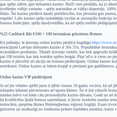
gan spēļu zālēm, gan tiešsaistes kazino. Bieži vien pierādās, ka jo dāsn
izvēlieties vidējo variantu – spēļu automātus ar vidējo dispersiju. 100% 
šādas. Šie kazino piedāvā daudz priekšrocību, kas piesaista gan jaunus,
regulāri. Labs kazino spēļu izstrādātājs izceļas ar aizraujošu funkcij
bonusa funkcijām, spēļu daudzveidību, kā arī spēļu mobilo pielāgojamī
%25 Cashback līdz €100 + 100 bezmaksas griezienus Bonuss
Kā pašmāju, tā ārzemju online kazino piedāvā bagātīgu
https://www.nc
nosacījumi Latvijas tiešsaistes kazino ir 30x 55x. Populārākie bezmaksas
iecienītākos produktus. Tikmēr ārzemju vietnēs, kur tiek apgrozīts lielā
pat 100 reizēm, kas tiek noteikts spēles beigās. Play’nGo ir viens no p
kazino ir jāizvērtē arī akciju un bonusu piedāvājums. Online kazino košā
noteikumi. Online kazino ar īstiem krupjē ir pieejami gan galddatoros, ga
Online kazino VIP piedāvājumi
Ja arī jūs vēlaties spēlēt jums ir jābūt vismaz 18 gadus veciem, kā arī
izklaides klāstam pievienosies arī sporta likmes. Šis ir ļoti vilinošs bon
naudas balvu vai kādu citu personalizētu kazino dāvanu. Gadā un arī dar
lai kvalificētos īpašā bonusa saņemšanai, ir jāveic konkrēta naudas iemak
motociklu, pieņēma likmes Birminghemas reģionā Anglijā. Esam izveidojuš
griezienu un neatkarīgi no iznākuma pelniet lojalitātes punktus, kurus v