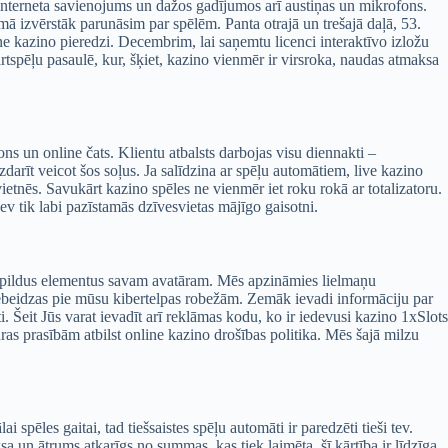
as interneta savienojums un dažos gadījumos arī austiņas un mikrofons.
 izvērstāk parunāsim par spēlēm. Panta otrajā un trešajā daļā, 53.
ine kazino pieredzi. Decembrim, lai saņemtu licenci interaktīvo izložu
rtspēļu pasaulē, kur, šķiet, kazino vienmēr ir virsroka, naudas atmaksa
ons un online čats. Klientu atbalsts darbojas visu diennakti –
zdarīt veicot šos soļus. Ja salīdzina ar spēļu automātiem, live kazino
 vietnēs. Savukārt kazino spēles ne vienmēr iet roku rokā ar totalizatoru.
ev tik labi pazīstamās dzīvesvietas mājīgo gaisotni.
es papildus elementus savam avatāram. Mēs apzināmies lielmaņu
ebeidzas pie mūsu kibertelpas robežām. Zemāk ievadi informāciju par
i. Šeit Jūs varat ievadīt arī reklāmas kodu, ko ir iedevusi kazino 1xSlots
ras prasībām atbilst online kazino drošības politika. Mēs šajā milzu
i spēles gaitai, tad tiešsaistes spēļu automāti ir paredzēti tieši tev.
 un ātrums atkarīgs no summas, kas tiek laimēta, šī kārtība ir līdzīga