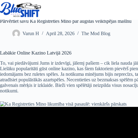
Skip
to
content
Pārvērtiet savu Ka Registreties Mino par augstas veiktspējas mašīnu
Varun H
April 28, 2026
The Mod Blog
Labākie Online Kazino Latvijā 2026
To, vai piedāvājumi Jums ir izdevīgi, jālemj pašiem – cik liela nauda jāi
Lielāku popularitāti gūst online kazino, kas šiem faktoriem pievērš pi
iedomājams bez ruletes spēles. Ja notikuma minējums bijis neprecīzs, tad
atradīsiet populārākās azartspēles. Necentieties uz bezmaksas spēlēm
galvenais mērķis ir izklaide. Bieži vien spēlētāji neizpilda visus nosa
notikumi.