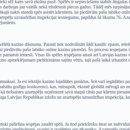
bnieki sēž katrs savā ekrāna pusē. Spēlēs ir nepieciešams stabils ātrgait
arbojas jau vairāk nekā trīsdesmit piecus gadus. Tādēļ mēs turpinājumā
lākajā nakts stundā spēs asistēt klientiem, lai piedāvātu pašu labāko onl
zartspēļu uzraudzības inspekcijai iesniegumu, papildus šā likuma 76. Aza
dējumiem.
vēlētā kazino dāsnumu. Parasti tiek nodrošināti šādi kanāli: epasts, telef
 lai piedāvātu pašu labāko online kazino pieredzi. Šo procesu iespejams i
 ir pamatoti iemesli. Visas šīs spēles iespējams atrast arī Latvijas kazino
azino apmeklējumam pielīdzināmu sajūtu vētru, tajā pašā laikā izbaudot s
atmaksai. Ja esi iekrājis kazino lojalitātes punktus, šeit vari iegādāti
alstītu godīgu konkurenci, kas, mūsuprāt, eksistē globālā mērogā un n
 kā tiešsaistes azartspēļu uzņēmumi savā starpā cīnās par klientu piesaist
auga Latvijas Republikas izložu un azartspēļu uzraudzības inspekcija, ku
iski palielina iespējas zaudēt spēli. Ja dod priekšroku ātrai un individuāla
zēju piedāvājumi, svarīgi ir izvēlēties sev tīkamāko. Azartspēļu izmaksa