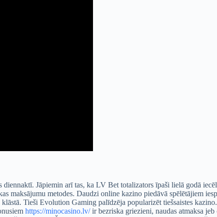
as diennaktī. Jāpiemin arī tas, ka LV Bet totalizators īpaši lielā godā iec
 maksājumu metodes. Daudzi online kazino piedāvā spēlētājiem iespēju
klāstā. Tieši Evolution Gaming palīdzēja popularizēt tiešsaistes kazino.
 bonusiem
https://minocasino.lv/
ir bezriska griezieni, naudas atmaksa jeb