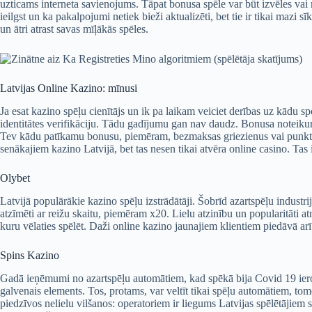
uzticams interneta savienojums. Tāpat bonusa spēle var būt izvēles vai
ieilgst un ka pakalpojumi netiek bieži aktualizēti, bet tie ir tikai mazi 
un ātri atrast savas mīļākās spēles.
Latvijas Online Kazino: mīnusi
Ja esat kazino spēļu cienītājs un ik pa laikam veiciet derības uz kādu sp
identitātes verifikāciju. Tādu gadījumu gan nav daudz. Bonusa noteikumi u
Tev kādu patīkamu bonusu, piemēram, bezmaksas griezienus vai punktus 
senākajiem kazino Latvijā, bet tas nesen tikai atvēra online casino. Tas 
Olybet
Latvijā populārākie kazino spēļu izstrādātāji. Šobrīd azartspēļu industr
atzīmēti ar reižu skaitu, piemēram x20. Lielu atzinību un popularitāti a
kuru vēlaties spēlēt. Daži online kazino jaunajiem klientiem piedāvā a
Spins Kazino
Gadā ieņēmumi no azartspēļu automātiem, kad spēkā bija Covid 19 ierobe
galvenais elements. Tos, protams, var veltīt tikai spēļu automātiem, to
piedzīvos nelielu vilšanos: operatoriem ir liegums Latvijas spēlētājie