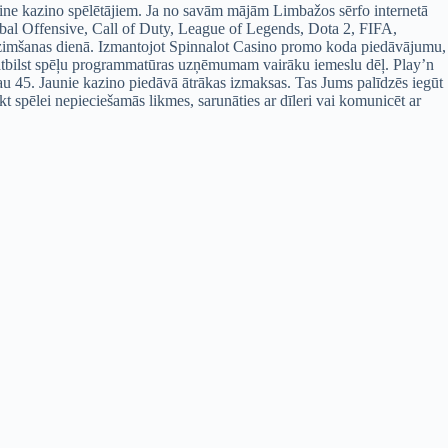
nline kazino spēlētājiem. Ja no savām mājām Limbažos sērfo internetā
obal Offensive, Call of Duty, League of Legends, Dota 2, FIFA,
a dzimšanas dienā. Izmantojot Spinnalot Casino promo koda piedāvājumu,
ski atbilst spēļu programmatūras uzņēmumam vairāku iemeslu dēļ. Play’n
jau 45. Jaunie kazino piedāvā ātrākas izmaksas. Tas Jums palīdzēs iegūt
eikt spēlei nepieciešamās likmes, sarunāties ar dīleri vai komunicēt ar