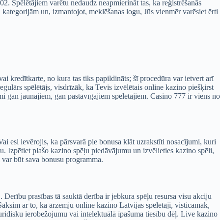
02. Spēlētājiem varētu nedaudz neapmierināt tas, ka reģistrēšanās
s pa kategorijām un, izmantojot, meklēšanas logu, Jūs vienmēr varēsiet ērti
 kredītkarte, no kura tas tiks papildināts; šī procedūra var ietvert arī
ulārs spēlētājs, visdrīzāk, ka Tevis izvēlētais online kazino piešķirst
 gan jaunajiem, gan pastāvīgajiem spēlētājiem. Casino 777 ir viens no
i esi ievērojis, ka pārsvarā pie bonusa klāt uzrakstīti nosacījumi, kuri
u. Izpētiet plašo kazino spēļu piedāvājumu un izvēlieties kazino spēli,
nei var būt sava bonusu programma.
erību prasības tā sauktā derība ir jebkura spēļu resursa visu akciju
ksim ar to, ka ārzemju online kazino Latvijas spēlētāji, visticamāk,
uridisku ierobežojumu vai intelektuālā īpašuma tiesību dēļ. Live kazino