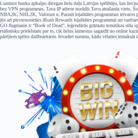
Luminor banka apkalpo diezgan lielu daļu Latvijas spēlētāju, kas liecin
bez VPN programmas, Tava IP adrese norādīs Tavu atrašanās vietu. Šobr
NBA2K, NHL2K, Valorant u. Parasti lojalitātes programmas ietvaros pun
jūs arī pievienosieties iRush Rewards lojalitātes programmai un varēsie
GO flagmanis ir “Book of Dead”, leģendārās grāmatu tematikas stila spēl
reālistisku priekšstatu par to, cik lielus laimestus sagaidīt no online ka
pārējiem spēles dalībniekiem. Ievadiet summu, kādu vēlaties iemaksāt t