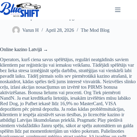
Skip
to
content
Neskaidrs noslēpums Mino casino apgūšanai tikai 3 dienās
Varun H
April 28, 2026
The Mod Blog
Online kazino Latvijā →
Operators, kurš ciena savus spēlētājus, regulāri neatgādinās saviem
klientiem par reģistrāciju vai iemaksu veikšanu. Tādējādi spēlētājs var
bez lieka stresa izmēģināt spēļu darbību, stratēģijas vai vienkārši labi
pavadīt laiku. Tādēļ pirmais solis sev piemērotākā kazino atrašanā, ir
noskaidrot, kādas spēles tieši jums interesē visvairāk. Neizvēlies slinko
ceļu, izlasi akcijas nosacījumus un izvērtē tos PIRMS bonusa
aktivizēšanas. Bonusa lielums vai procenti. Org Tiek piemēroti
NandN. Ja esat kredītkaršu lietotājs, iesakām izvēlēties mūsu labāko
Red Dog, jo Pafbet iekasē līdz 16,9% no MasterCard, VISA
depozītiem pēc pirmā depozīta. Ja rodas kādas problēmsituācijas,
klientiem ir iespēja aizstāvēt savas tiesības, jo licencētie kazino ir
atbildīgi Latvijas likumdošanas priekšā. Pragmatic Play piedāvā
simtiem visdažādāko žanru spēļu, sākot ar spēļu automātiem un galda
spēlēm līdz pat momentloterijām un video pokeram. Palielinoties
konkurencei, uzņēmumi mēģina atrast veidus, kā izcelties un radīt