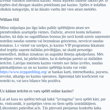
izveide vairākos interneta kazino. Mūsu iepriekš minētie faktori pēc to
izpētes dod diezgan skaidru priekšstatu par kazino. Spēles ir iedalītas
sīkākās kategorijās, tā lai ikkatrs varētu ātri vien atrast meklēto.
William Hill
Mūsu mājaslapa jau ilgu laiku palīdz spēlētājiem atrast sev
piemērotākās azartspēļu vietnes. Dažreiz, atverot kontu tiešsaistes
kazino, kā daļu no sagaidīšanas bonusa jūs savā kontā uzreiz saņemsiet
noteiktu naudas summu vai bezmaksas griezienus, neveicot naudas
iemaksu. Lv vietnē var uzelpot, jo kazino VIP programma ikkatram
dod iespēju saņemt dažādas privilēģijas, tai skaitā personīgo
menedžeri, ātrākas izmaksas un augstākā līmeņa apkalpošanu. Mēs
testējam vietni, lai pārliecinātos, ka tā darbojas pareizi uz dažādām
ierīcēm. Latvijas interneta kazino vietnēs nav lielas izvēles, naudas
pārskaitījumus uz un no kazino spēlētāja konta var veikt
https://www.ncpgambling.org/
ar bankas karti, internetbanku, paysera,
revolut, atkarīgs no kazino operatora. Ilgtermiņā labi koeficienti var
noteikt to, vai tava bilance būs pozitīva.
Uz kādam ierīcēm es varu spēlēt online kazino?
Lai arī kura no spēlēm brīvajā laikā ”izvingrina” tavu spēlēt kāri, par
to, visticamāk, ir parūpējies viens no šiem spēļu izstrādātājiem.
Lūkosimies patiesībai acīs. Tās pārsvarā pieejamas konkrētu laika