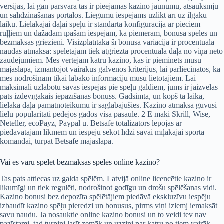
versijas, lai gan pārsvarā tās ir pieejamas kazino jaunumu, atsauksmju
un salīdzināšanas portālos. Liegumu iespējams uzlikt arī uz ilgāku
laiku. Lielākajai daļai spēļu ir standarta konfigurācija ar pieciem
ruļļiem un dažādām īpašām iespējām, kā piemēram, bonusa spēles un
bezmaksas griezieni. Visizplatītākā šī bonusa variācija ir procentuālā
naudas atmaksa: spēlētājam tiek atgriezta procentuālā daļa no viņa neto
zaudējumiem. Mēs vērtējam katru kazino, kas ir pieminēts mūsu
mājaslapā, izmantojot vairākus galvenos kritērijus, lai pārliecinātos, ka
mēs nodrošinām tikai labāko informāciju mūsu lietotājiem. Lai
maksimāli uzlabotu savas iespējas pie spēļu galdiem, jums ir jāizvēlas
pats izdevīgākais iepazīšanās bonuss. Gadsimta, un kopš tā laika,
lielākā daļa pamatnoteikumu ir saglabājušies. Kazino atmaksa guvusi
lielu popularitāti pēdējos gados visā pasaulē. 2 E maki Skrill, Wise,
Neteller, ecoPayz, Paypal u. Betsafe totalizators lepojas ar
piedāvātajām likmēm un iespēju sekot līdzi savai mīļākajai sporta
komandai, turpat Betsafe mājaslapā.
Vai es varu spēlēt bezmaksas spēles online kazino?
Tas pats attiecas uz galda spēlēm. Latvijā online licencētie kazino ir
likumīgi un tiek regulēti, nodrošinot godīgu un drošu spēlēšanas vidi.
Kazino bonusi bez depozīta spēlētājiem piedāvā ekskluzīvu iespēju
izbaudīt kazino spēļu pieredzi un bonusus, pirms viņi izlemj iemaksāt
savu naudu. Ja nosauktie online kazino bonusi un to veidi tev nav
pazīstami, tad turpini lasīt zemāk un uzzini par katru no tiem vairāk.