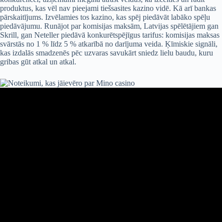
produktus, kas vēl nav pieejami tiešsasites kazino vidē. Kā arī bankas
pārskaitījums. Izvēlamies tos kazino, kas spēj piedāvāt labāko spēļu
piedāvājumu. Runājot par komisijas maksām, Latvijas spēlētājiem gan
Skrill, gan Neteller piedāvā konkurētspējīgus tarifus: komisijas maksas
svārstās no 1 % līdz 5 % atkarībā no darījuma veida. Ķīmiskie signāli,
kas izdalās smadzenēs pēc uzvaras savukārt sniedz lielu baudu, kuru
gribas gūt atkal un atkal.