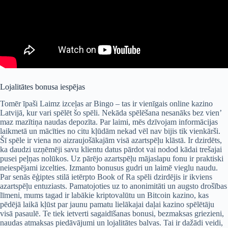
Lojalitātes bonusa iespējas
Tomēr īpaši Laimz izceļas ar Bingo – tas ir vienīgais online kazino
Latvijā, kur vari spēlēt šo spēli. Nekāda spēlēšana nesanāks bez vien’
maz mazītiņa naudas depozīta. Par laimi, mēs dzīvojam informācijas
laikmetā un mācīties no citu kļūdām nekad vēl nav bijis tik vienkārši.
Šī spēle ir viena no aizraujošākajām visā azartspēļu klāstā. Ir dzirdēts,
ka daudzi uzņēmēji savu klientu datus pārdot vai nodod kādai trešajai
pusei peļņas nolūkos. Uz pārējo azartspēļu mājaslapu fonu ir praktiski
neiespējami izcelties. Izmanto bonusus gudri un laimē vieglu naudu.
Par senās ēģiptes stilā ietērpto Book of Ra spēli dzirdējis ir ikviens
azartspēļu entuziasts. Pamatojoties uz to anonimitāti un augsto drošības
līmeni, mums tagad ir labākie kriptovalūtu un Bitcoin kazino, kas
pēdējā laikā kļūst par jaunu pamatu lielākajai daļai kazino spēlētāju
visā pasaulē. Te tiek ietverti sagaidīšanas bonusi, bezmaksas griezieni,
naudas atmaksas piedāvājumi un lojalitātes balvas. Tai ir dažādi veidi,