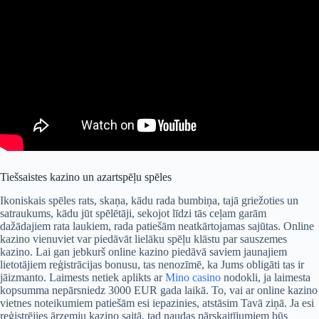
Tiešsaistes kazino un azartspēļu spēles
Ikoniskais spēles rats, skaņa, kādu rada bumbiņa, tajā griežoties un
satraukums, kādu jūt spēlētāji, sekojot līdzi tās ceļam garām
dažādajiem rata laukiem, rada patiešām neatkārtojamas sajūtas. Online
kazino vienuviet var piedāvāt lielāku spēļu klāstu par sauszemes
kazino. Lai gan jebkurš online kazino piedāvā saviem jaunajiem
lietotājiem reģistrācijas bonusu, tas nenozīmē, ka Jums obligāti tas ir
jāizmanto. Laimests netiek aplikts ar
Mino casino
nodokli, ja laimesta
kopsumma nepārsniedz 3000 EUR gada laikā. To, vai ar online kazino
vietnes noteikumiem patiešām esi iepazinies, atstāsim Tavā ziņā. Ja esi
reģistrējies ārzemju kazino saitā, tad naudas pārskaitījumiem būs