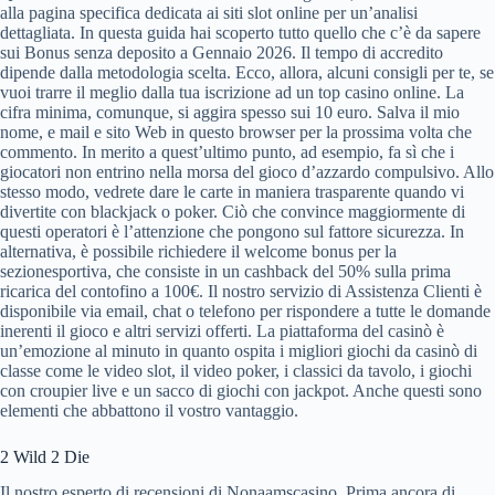
alla pagina specifica dedicata ai siti slot online per un’analisi
dettagliata. In questa guida hai scoperto tutto quello che c’è da sapere
sui Bonus senza deposito a Gennaio 2026. Il tempo di accredito
dipende dalla metodologia scelta. Ecco, allora, alcuni consigli per te, se
vuoi trarre il meglio dalla tua iscrizione ad un top casino online. La
cifra minima, comunque, si aggira spesso sui 10 euro. Salva il mio
nome, e mail e sito Web in questo browser per la prossima volta che
commento. In merito a quest’ultimo punto, ad esempio, fa sì che i
giocatori non entrino nella morsa del gioco d’azzardo compulsivo. Allo
stesso modo, vedrete dare le carte in maniera trasparente quando vi
divertite con blackjack o poker. Ciò che convince maggiormente di
questi operatori è l’attenzione che pongono sul fattore sicurezza. In
alternativa, è possibile richiedere il welcome bonus per la
sezionesportiva, che consiste in un cashback del 50% sulla prima
ricarica del contofino a 100€. Il nostro servizio di Assistenza Clienti è
disponibile via email, chat o telefono per rispondere a tutte le domande
inerenti il gioco e altri servizi offerti. La piattaforma del casinò è
un’emozione al minuto in quanto ospita i migliori giochi da casinò di
classe come le video slot, il video poker, i classici da tavolo, i giochi
con croupier live e un sacco di giochi con jackpot. Anche questi sono
elementi che abbattono il vostro vantaggio.
2 Wild 2 Die
Il nostro esperto di recensioni di Nonaamscasino. Prima ancora di