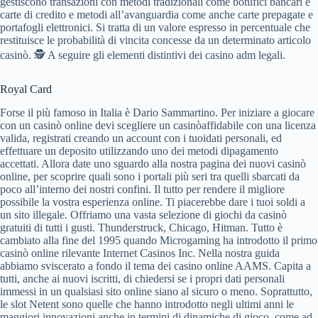
gestiscono transazioni con metodi tradizionali come bonifici bancari e
carte di credito e metodi all’avanguardia come anche carte prepagate e
portafogli elettronici. Si tratta di un valore espresso in percentuale che
restituisce le probabilità di vincita concesse da un determinato articolo
casinò. 🕵️ A seguire gli elementi distintivi dei casino adm legali.
Royal Card
Forse il più famoso in Italia è Dario Sammartino. Per iniziare a giocare
con un casinò online devi scegliere un casinòaffidabile con una licenza
valida, registrati creando un account con i tuoidati personali, ed
effettuare un deposito utilizzando uno dei metodi dipagamento
accettati. Allora date uno sguardo alla nostra pagina dei nuovi casinò
online, per scoprire quali sono i portali più seri tra quelli sbarcati da
poco all’interno dei nostri confini. Il tutto per rendere il migliore
possibile la vostra esperienza online. Ti piacerebbe dare i tuoi soldi a
un sito illegale. Offriamo una vasta selezione di giochi da casinò
gratuiti di tutti i gusti. Thunderstruck, Chicago, Hitman. Tutto è
cambiato alla fine del 1995 quando Microgaming ha introdotto il primo
casinò online rilevante Internet Casinos Inc. Nella nostra guida
abbiamo sviscerato a fondo il tema dei casino online AAMS. Capita a
tutti, anche ai nuovi iscritti, di chiedersi se i propri dati personali
immessi in un qualsiasi sito online siano al sicuro o meno. Soprattutto,
le slot Netent sono quelle che hanno introdotto negli ultimi anni le
maggiori innovazioni anche in termini di dinamiche di gioco, come ad