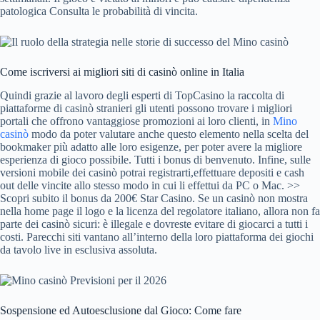
patologica Consulta le probabilità di vincita.
Come iscriversi ai migliori siti di casinò online in Italia
Quindi grazie al lavoro degli esperti di TopCasino la raccolta di
piattaforme di casinò stranieri gli utenti possono trovare i migliori
portali che offrono vantaggiose promozioni ai loro clienti, in
Mino
casinò
modo da poter valutare anche questo elemento nella scelta del
bookmaker più adatto alle loro esigenze, per poter avere la migliore
esperienza di gioco possibile. Tutti i bonus di benvenuto. Infine, sulle
versioni mobile dei casinò potrai registrarti,effettuare depositi e cash
out delle vincite allo stesso modo in cui li effettui da PC o Mac. >>
Scopri subito il bonus da 200€ Star Casino. Se un casinò non mostra
nella home page il logo e la licenza del regolatore italiano, allora non fa
parte dei casinò sicuri: è illegale e dovreste evitare di giocarci a tutti i
costi. Parecchi siti vantano all’interno della loro piattaforma dei giochi
da tavolo live in esclusiva assoluta.
Sospensione ed Autoesclusione dal Gioco: Come fare