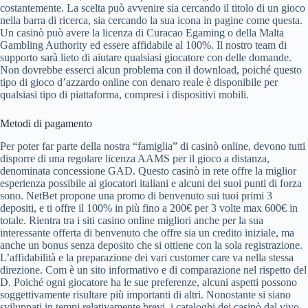
costantemente. La scelta può avvenire sia cercando il titolo di un gioco
nella barra di ricerca, sia cercando la sua icona in pagine come questa.
Un casinò può avere la licenza di Curacao Egaming o della Malta
Gambling Authority ed essere affidabile al 100%. Il nostro team di
supporto sarà lieto di aiutare qualsiasi giocatore con delle domande.
Non dovrebbe esserci alcun problema con il download, poiché questo
tipo di gioco d’azzardo online con denaro reale è disponibile per
qualsiasi tipo di piattaforma, compresi i dispositivi mobili.
Metodi di pagamento
Per poter far parte della nostra “famiglia” di casinò online, devono tutti
disporre di una regolare licenza AAMS per il gioco a distanza,
denominata concessione GAD. Questo casinò in rete offre la miglior
esperienza possibile ai giocatori italiani e alcuni dei suoi punti di forza
sono. NetBet propone una promo di benvenuto sui tuoi primi 3
depositi, e ti offre il 100% in più fino a 200€ per 3 volte max 600€ in
totale. Rientra tra i siti casino online migliori anche per la sua
interessante offerta di benvenuto che offre sia un credito iniziale, ma
anche un bonus senza deposito che si ottiene con la sola registrazione.
L’affidabilità e la preparazione dei vari customer care va nella stessa
direzione. Com è un sito informativo e di comparazione nel rispetto del
D. Poiché ogni giocatore ha le sue preferenze, alcuni aspetti possono
soggettivamente risultare più importanti di altri. Nonostante si siano
sviluppati in tempi relativamente brevi, i cataloghi dei casinò dal vivo