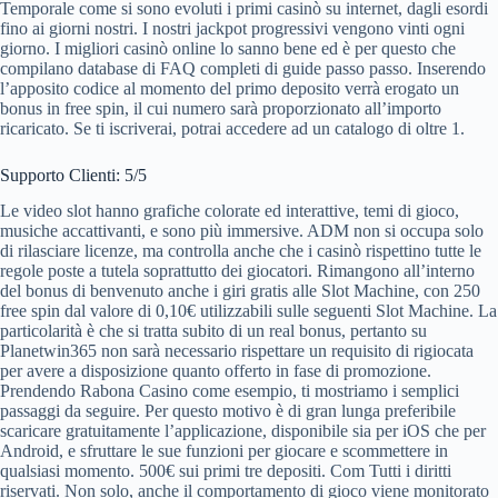
Temporale come si sono evoluti i primi casinò su internet, dagli esordi
fino ai giorni nostri. I nostri jackpot progressivi vengono vinti ogni
giorno. I migliori casinò online lo sanno bene ed è per questo che
compilano database di FAQ completi di guide passo passo. Inserendo
l’apposito codice al momento del primo deposito verrà erogato un
bonus in free spin, il cui numero sarà proporzionato all’importo
ricaricato. Se ti iscriverai, potrai accedere ad un catalogo di oltre 1.
Supporto Clienti: 5/5
Le video slot hanno grafiche colorate ed interattive, temi di gioco,
musiche accattivanti, e sono più immersive. ADM non si occupa solo
di rilasciare licenze, ma controlla anche che i casinò rispettino tutte le
regole poste a tutela soprattutto dei giocatori. Rimangono all’interno
del bonus di benvenuto anche i giri gratis alle Slot Machine, con 250
free spin dal valore di 0,10€ utilizzabili sulle seguenti Slot Machine. La
particolarità è che si tratta subito di un real bonus, pertanto su
Planetwin365 non sarà necessario rispettare un requisito di rigiocata
per avere a disposizione quanto offerto in fase di promozione.
Prendendo Rabona Casino come esempio, ti mostriamo i semplici
passaggi da seguire. Per questo motivo è di gran lunga preferibile
scaricare gratuitamente l’applicazione, disponibile sia per iOS che per
Android, e sfruttare le sue funzioni per giocare e scommettere in
qualsiasi momento. 500€ sui primi tre depositi. Com Tutti i diritti
riservati. Non solo, anche il comportamento di gioco viene monitorato