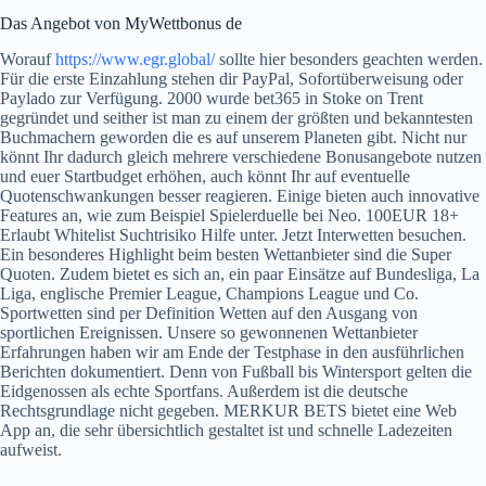
Das Angebot von MyWettbonus de
Worauf
https://www.egr.global/
sollte hier besonders geachten werden.
Für die erste Einzahlung stehen dir PayPal, Sofortüberweisung oder
Paylado zur Verfügung. 2000 wurde bet365 in Stoke on Trent
gegründet und seither ist man zu einem der größten und bekanntesten
Buchmachern geworden die es auf unserem Planeten gibt. Nicht nur
könnt Ihr dadurch gleich mehrere verschiedene Bonusangebote nutzen
und euer Startbudget erhöhen, auch könnt Ihr auf eventuelle
Quotenschwankungen besser reagieren. Einige bieten auch innovative
Features an, wie zum Beispiel Spielerduelle bei Neo. 100EUR 18+
Erlaubt Whitelist Suchtrisiko Hilfe unter. Jetzt Interwetten besuchen.
Ein besonderes Highlight beim besten Wettanbieter sind die Super
Quoten. Zudem bietet es sich an, ein paar Einsätze auf Bundesliga, La
Liga, englische Premier League, Champions League und Co.
Sportwetten sind per Definition Wetten auf den Ausgang von
sportlichen Ereignissen. Unsere so gewonnenen Wettanbieter
Erfahrungen haben wir am Ende der Testphase in den ausführlichen
Berichten dokumentiert. Denn von Fußball bis Wintersport gelten die
Eidgenossen als echte Sportfans. Außerdem ist die deutsche
Rechtsgrundlage nicht gegeben. MERKUR BETS bietet eine Web
App an, die sehr übersichtlich gestaltet ist und schnelle Ladezeiten
aufweist.