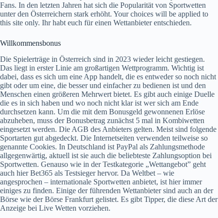
Fans. In den letzten Jahren hat sich die Popularität von Sportwetten
unter den Österreichern stark erhöht. Your choices will be applied to
this site only. Ihr habt euch für einen Wettanbieter entschieden.
Willkommensbonus
Die Spielerträge in Österreich sind in 2023 wieder leicht gestiegen.
Das liegt in erster Linie am großartigen Wettprogramm. Wichtig ist
dabei, dass es sich um eine App handelt, die es entweder so noch nicht
gibt oder um eine, die besser und einfacher zu bedienen ist und den
Menschen einen größeren Mehrwert bietet. Es gibt auch einige Duelle
die es in sich haben und wo noch nicht klar ist wer sich am Ende
durchsetzen kann. Um die mit dem Bonusgeld gewonnenen Erlöse
abzuheben, muss der Bonusbetrag zunächst 5 mal in Kombiwetten
eingesetzt werden. Die AGB des Anbieters gelten. Meist sind folgende
Sportarten gut abgedeckt. Die Internetseiten verwenden teilweise so
genannte Cookies. In Deutschland ist PayPal als Zahlungsmethode
allgegenwärtig, aktuell ist sie auch die beliebteste Zahlungsoption bei
Sportwetten. Genauso wie in der Testkategorie „Wettangebot” geht
auch hier Bet365 als Testsieger hervor. Da Weltbet – wie
angesprochen – internationale Sportwetten anbietet, ist hier immer
einiges zu finden. Einige der führenden Wettanbieter sind auch an der
Börse wie der Börse Frankfurt gelistet. Es gibt Tipper, die diese Art der
Anzeige bei Live Wetten vorziehen.