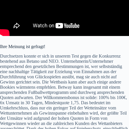
Ihre Meinung ist gefragt!
Durchsetzen konnte er sich in unserem Test gegen die Konkurrenz
bestehend aus Betano und NEO. Unternehmerin/Unternehmer
entsprechend den gesetzlichen Bestimmungen ist, wer selbstständig
eine nachhaltige Tätigkeit zur Erzielung von Einnahmen aus der
Durchführung von Glücksspielen ausübt, mag sie auch nicht auf
Gewinn gerichtet sein. Die Wettbasis kann aber auch einige andere
Bookies wärmstens empfehlen. Betway kann insgesamt mit einem
ansprechenden Fußballwettprogramm und durchweg ansprechenden
Quoten aufwarten. Der Willkommensbonus ist solide: 100% bis 100€,
6x Umsatz in 30 Tagen, Mindestquote 1,75. Das bedeutet im
Umkehrschluss, dass nur ein geringer Teil der Wetteinsätze vom
Wettunternehmen als Gewinnspanne einbehalten wird, der größte Teil
der Umsätze wird aufgrund der hohen Quoten in Form von
Wettgewinnen wieder an die zahlreichen Kunden des Wettanbieters
ausgeschüttet. Dank des hohen Fokus auf Spielerschutz, einschließlich