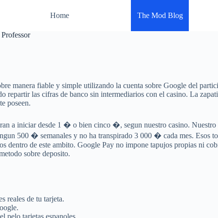
Home
The Mod Blog
 Professor
e manera fiable y simple utilizando la cuenta sobre Google del partici
epartir las cifras de banco sin intermediarios con el casino. La zapati
te poseen.
ran a iniciar desde 1 � o bien cinco �, segun nuestro casino. Nuestro
ngun 500 � semanales y no ha transpirado 3 000 � cada mes. Esos topes
jos dentro de este ambito. Google Pay no impone tapujos propias ni co
 metodo sobre deposito.
 reales de tu tarjeta.
oogle.
l pelo tarjetas espanoles.