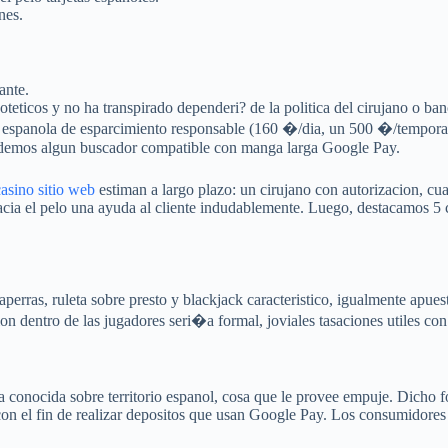
nes.
ante.
ticos y no ha transpirado dependeri? de la politica del cirujano o banc
va espanola de esparcimiento responsable (160 �/dia, un 500 �/tempor
olvidemos algun buscador compatible con manga larga Google Pay.
asino sitio web
estiman a largo plazo: un cirujano con autorizacion, cua
cia el pelo una ayuda al cliente indudablemente. Luego, destacamos 5 c
perras, ruleta sobre presto y blackjack caracteristico, igualmente apue
on dentro de las jugadores seri�a formal, joviales tasaciones utiles con
a conocida sobre territorio espanol, cosa que le provee empuje. Dicho f
on el fin de realizar depositos que usan Google Pay. Los consumidores 