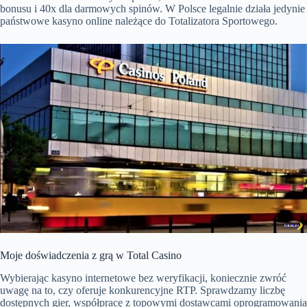
bonusu i 40x dla darmowych spinów. W Polsce legalnie działa jedynie
państwowe kasyno online należące do Totalizatora Sportowego.
Moje doświadczenia z grą w Total Casino
Wybierając kasyno internetowe bez weryfikacji, koniecznie zwróć
uwagę na to, czy oferuje konkurencyjne RTP. Sprawdzamy liczbę
dostępnych gier, współpracę z topowymi dostawcami oprogramowania