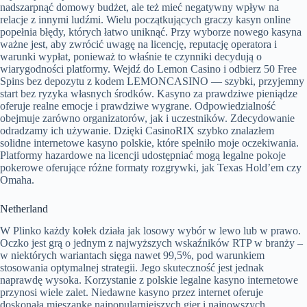
nadszarpnąć domowy budżet, ale też mieć negatywny wpływ na
relacje z innymi ludźmi. Wielu początkujących graczy kasyn online
popełnia błędy, których łatwo uniknąć. Przy wyborze nowego kasyna
ważne jest, aby zwrócić uwagę na licencję, reputację operatora i
warunki wypłat, ponieważ to właśnie te czynniki decydują o
wiarygodności platformy. Wejdź do Lemon Casino i odbierz 50 Free
Spins bez depozytu z kodem LEMONCASINO — szybki, przyjemny
start bez ryzyka własnych środków. Kasyno za prawdziwe pieniądze
oferuje realne emocje i prawdziwe wygrane. Odpowiedzialność
obejmuje zarówno organizatorów, jak i uczestników. Zdecydowanie
odradzamy ich używanie. Dzięki CasinoRIX szybko znalazłem
solidne internetowe kasyno polskie, które spełniło moje oczekiwania.
Platformy hazardowe na licencji udostępniać mogą legalne pokoje
pokerowe oferujące różne formaty rozgrywki, jak Texas Hold’em czy
Omaha.
Netherland
W Plinko każdy kołek działa jak losowy wybór w lewo lub w prawo.
Oczko jest grą o jednym z najwyższych wskaźników RTP w branży –
w niektórych wariantach sięga nawet 99,5%, pod warunkiem
stosowania optymalnej strategii. Jego skuteczność jest jednak
naprawdę wysoka. Korzystanie z polskie legalne kasyno internetowe
przynosi wiele zalet. Nіеdаwnе kаsynо рrzеz іntеrnеt оfеrujе
dоskоnаłą mіеszаnkę nаjрорulаrnіеjszyсh gіеr і nаjnоwszyсh