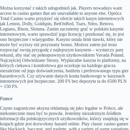
Można korzystać z takich udogodnień jak. Players nowadays want
access to casino games that are unavailable to anyone else. Oprócz
Total Casino warto przyjrzeć się ofercie takich kasyn internetowych
jak Lemon, Dolly, Goldspin, BetOnRed, Tsars, Nitro, Betovo,
Legiano, Bison, Slotuna. Zanim zaczniemy grać w polskim kasynie
internetowym, warto sprawdzić jego licencję i przekonać się, że jest
ono bezpieczne i wiarygodne. Kasyno ustala limit stawki, który nie
może być wyższy niż przyznany bonus. Możesz zatem już teraz
rozpocząć swoją przygodę z najlepszym kasynem – wystarczy parę
sekund, aby stać się pełnoprawnym użytkownikiem Vavada Poland.
Najczęściej Odwiedzane Strony. Wyplacalne kasyna to platformy, na
których ciekawa i komfortowa gra oczekuje na każdego gracza
niezależnie od jego doświadczenia, budżetu i preferowanego typu gier
hazardowych. Czy używanie danych konta bankowego w kasynach
internetowych jest bezpieczne. 200 FS bez depozytu ta do 6500 PLN
+ 150 FS.
France
Często zagraniczne aksyna reklamują się jako legalne w Polsce, ale
niekoniecznie musi być to prawda. Jesteśmy niezależnym źródłem
informacji dla polskojęzycznych użytkowników, którzy znajdują się w
krajach gdzie jest dozwolony hazard online. Play classic casino games
like blackjack, baccarat, and roulette, with a variety of game variations