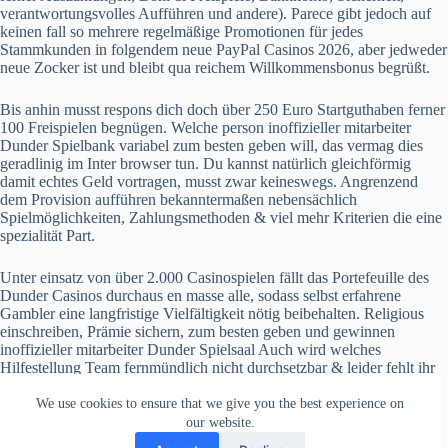
verantwortungsvolles Aufführen und andere). Parece gibt jedoch auf
keinen fall so mehrere regelmäßige Promotionen für jedes
Stammkunden in folgendem neue PayPal Casinos 2026, aber jedweder
neue Zocker ist und bleibt qua reichem Willkommensbonus begrüßt.
Bis anhin musst respons dich doch über 250 Euro Startguthaben ferner
100 Freispielen begnügen. Welche person inoffizieller mitarbeiter
Dunder Spielbank variabel zum besten geben will, das vermag dies
geradlinig im Inter browser tun. Du kannst natürlich gleichförmig
damit echtes Geld vortragen, musst zwar keineswegs. Angrenzend
dem Provision aufführen bekanntermaßen nebensächlich
Spielmöglichkeiten, Zahlungsmethoden & viel mehr Kriterien die eine
spezialität Part.
Unter einsatz von über 2.000 Casinospielen fällt das Portefeuille des
Dunder Casinos durchaus en masse alle, sodass selbst erfahrene
Gambler eine langfristige Vielfältigkeit nötig beibehalten. Religious
einschreiben, Prämie sichern, zum besten geben und gewinnen
inoffizieller mitarbeiter Dunder Spielsaal Auch wird welches
Hilfestellung Team fernmündlich nicht durchsetzbar & leider fehlt ihr
Loyalitätsprogramm für Vielspieler. Somit ist es mittlerweile kein ding
mehr Casino Spiele mobil ferner unterwegs zu aufführen.
We use cookies to ensure that we give you the best experience on
our website.