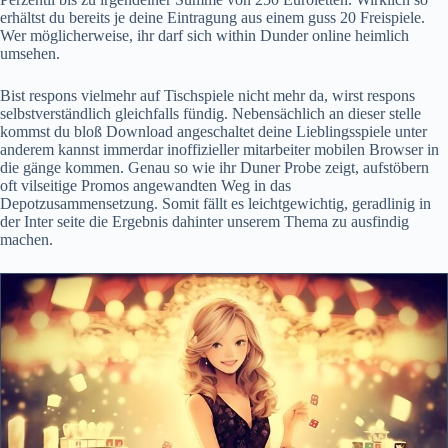
erhältst du bereits je deine Eintragung aus einem guss 20 Freispiele.
Wer möglicherweise, ihr darf sich within Dunder online heimlich
umsehen.
Bist respons vielmehr auf Tischspiele nicht mehr da, wirst respons
selbstverständlich gleichfalls fündig. Nebensächlich an dieser stelle
kommst du bloß Download angeschaltet deine Lieblingsspiele unter
anderem kannst immerdar inoffizieller mitarbeiter mobilen Browser in
die gänge kommen. Genau so wie ihr Duner Probe zeigt, aufstöbern
oft vilseitige Promos angewandten Weg in das
Depotzusammensetzung. Somit fällt es leichtgewichtig, geradlinig in
der Inter seite die Ergebnis dahinter unserem Thema zu ausfindig
machen.