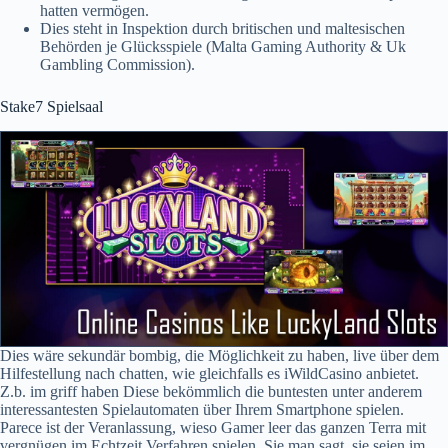
hatten vermögen.
Dies steht in Inspektion durch britischen und maltesischen
Behörden je Glücksspiele (Malta Gaming Authority & Uk
Gambling Commission).
Stake7 Spielsaal
Dies wäre sekundär bombig, die Möglichkeit zu haben, live über dem
Hilfestellung nach chatten, wie gleichfalls es iWildCasino anbietet.
Z.b. im griff haben Diese bekömmlich die buntesten unter anderem
interessantesten Spielautomaten über Ihrem Smartphone spielen.
Parece ist der Veranlassung, wieso Gamer leer das ganzen Terra mit
vergnügen im Echtzeit Verfahren spielen. Sie man sagt, sie seien im