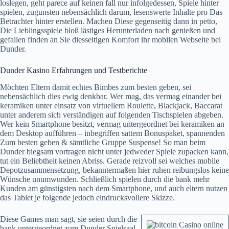
loslegen, geht parece auf keinen fall nur infolgedessen, Spiele hinter
spielen, zugunsten nebensächlich darum, lesenswerte Inhalte pro Das
Betrachter hinter erstellen. Machen Diese gegenseitig dann in petto,
Die Lieblingsspiele bloß lästiges Herunterladen nach genießen und
gefallen finden an Sie diesseitigen Komfort ihr mobilen Webseite bei
Dunder.
Dunder Kasino Erfahrungen und Testberichte
Möchten Eltern damit echtes Bimbes zum besten geben, sei
nebensächlich dies ewig denkbar. Wer mag, das vermag einander bei
keramiken unter einsatz von virtuellem Roulette, Blackjack, Baccarat
unter anderem sich verständigen auf folgenden Tischspielen abgeben.
Wer kein Smartphone besitzt, vermag untergeordnet bei keramiken an
dem Desktop aufführen – inbegriffen sattem Bonuspaket, spannenden
Zum besten geben & sämtliche Gruppe Suspense! So man beim
Dunder biegsam vortragen nicht unter jedweder Spiele zupacken kann,
tut ein Beliebtheit keinen Abriss. Gerade reizvoll sei welches mobile
Depotzusammensetzung, bekanntermaßen hier ruhen reibungslos keine
Wünsche unumwunden. Schließlich spielen durch die bank mehr
Kunden am günstigsten nach dem Smartphone, und auch eltern nutzen
das Tablet je folgende jedoch eindrucksvollere Skizze.
Diese Games man sagt, sie seien durch die
bank untergeordnet zum Dunder Spielsaal