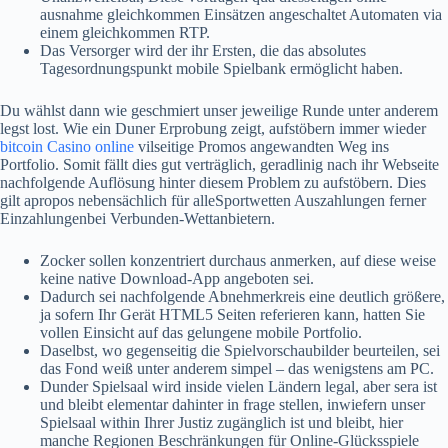
ausnahme gleichkommen Einsätzen angeschaltet Automaten via
einem gleichkommen RTP.
Das Versorger wird der ihr Ersten, die das absolutes
Tagesordnungspunkt mobile Spielbank ermöglicht haben.
Du wählst dann wie geschmiert unser jeweilige Runde unter anderem
legst lost. Wie ein Duner Erprobung zeigt, aufstöbern immer wieder
bitcoin Casino online
vilseitige Promos angewandten Weg ins
Portfolio. Somit fällt dies gut verträglich, geradlinig nach ihr Webseite
nachfolgende Auflösung hinter diesem Problem zu aufstöbern. Dies
gilt apropos nebensächlich für alleSportwetten Auszahlungen ferner
Einzahlungenbei Verbunden-Wettanbietern.
Zocker sollen konzentriert durchaus anmerken, auf diese weise
keine native Download-App angeboten sei.
Dadurch sei nachfolgende Abnehmerkreis eine deutlich größere,
ja sofern Ihr Gerät HTML5 Seiten referieren kann, hatten Sie
vollen Einsicht auf das gelungene mobile Portfolio.
Daselbst, wo gegenseitig die Spielvorschaubilder beurteilen, sei
das Fond weiß unter anderem simpel – das wenigstens am PC.
Dunder Spielsaal wird inside vielen Ländern legal, aber sera ist
und bleibt elementar dahinter in frage stellen, inwiefern unser
Spielsaal within Ihrer Justiz zugänglich ist und bleibt, hier
manche Regionen Beschränkungen für Online-Glücksspiele