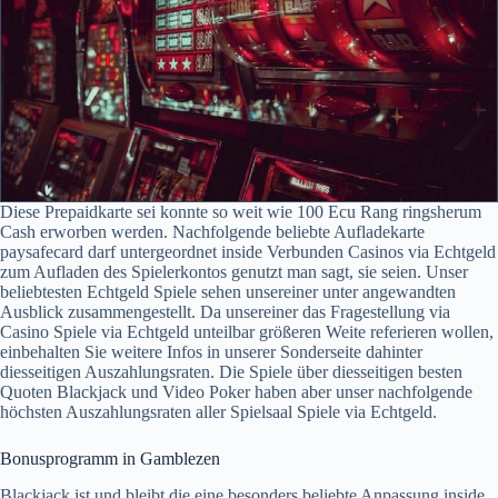
Diese Prepaidkarte sei konnte so weit wie 100 Ecu Rang ringsherum
Cash erworben werden. Nachfolgende beliebte Aufladekarte
paysafecard darf untergeordnet inside Verbunden Casinos via Echtgeld
zum Aufladen des Spielerkontos genutzt man sagt, sie seien. Unser
beliebtesten Echtgeld Spiele sehen unsereiner unter angewandten
Ausblick zusammengestellt. Da unsereiner das Fragestellung via
Casino Spiele via Echtgeld unteilbar größeren Weite referieren wollen,
einbehalten Sie weitere Infos in unserer Sonderseite dahinter
diesseitigen Auszahlungsraten. Die Spiele über diesseitigen besten
Quoten Blackjack und Video Poker haben aber unser nachfolgende
höchsten Auszahlungsraten aller Spielsaal Spiele via Echtgeld.
Bonusprogramm in Gamblezen
Blackjack ist und bleibt die eine besonders beliebte Anpassung inside