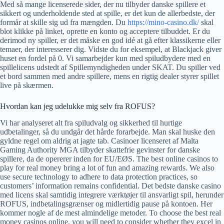
Med så mange licenserede sider, der nu tilbyder danske spillere et
sikkert og underholdende sted at spille, er det kun de allerbedste, der
formår at skille sig ud fra mængden. Du
https://mino-casino.dk/
skal
blot klikke på linket, oprette en konto og acceptere tilbuddet. Er du
derimod ny spiller, er det måske en god idé at gå efter klassikerne eller
temaer, der interesserer dig. Vidste du for eksempel, at Blackjack giver
huset en fordel på 0. Vi samarbejder kun med spiludbydere med en
spillelicens udstedt af Spillemyndigheden under SKAT. Du spiller ved
et bord sammen med andre spillere, mens en rigtig dealer styrer spillet
live på skærmen.
Hvordan kan jeg udelukke mig selv fra ROFUS?
Vi har analyseret alt fra spiludvalg og sikkerhed til hurtige
udbetalinger, så du undgår det hårde forarbejde. Man skal huske den
gyldne regel om aldrig at jagte tab. Casinoer licenseret af Malta
Gaming Authority MGA tilbyder skattefrie gevinster for danske
spillere, da de opererer inden for EU/EØS. The best online casinos to
play for real money bring a lot of fun and amazing rewards. We also
use secure technology to adhere to data protection practices, so
customers’ information remains confidential. Det bedste danske casino
med licens skal samtidig integrere værktøjer til ansvarligt spil, herunder
ROFUS, indbetalingsgrænser og midlertidig pause på kontoen. Her
kommer nogle af de mest almindelige metoder. To choose the best real
money casinos online, you will need to consider whether they excel in