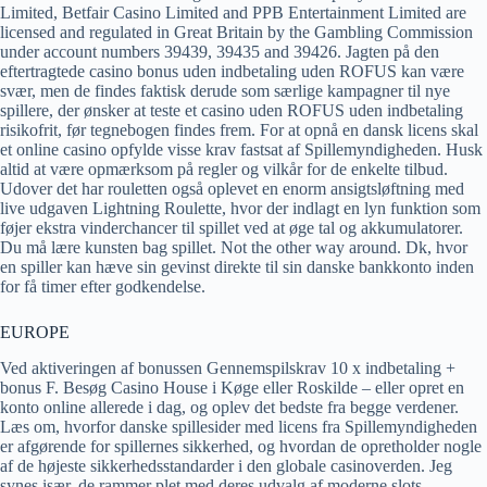
Limited, Betfair Casino Limited and PPB Entertainment Limited are
licensed and regulated in Great Britain by the Gambling Commission
under account numbers 39439, 39435 and 39426. Jagten på den
eftertragtede casino bonus uden indbetaling uden ROFUS kan være
svær, men de findes faktisk derude som særlige kampagner til nye
spillere, der ønsker at teste et casino uden ROFUS uden indbetaling
risikofrit, før tegnebogen findes frem. For at opnå en dansk licens skal
et online casino opfylde visse krav fastsat af Spillemyndigheden. Husk
altid at være opmærksom på regler og vilkår for de enkelte tilbud.
Udover det har rouletten også oplevet en enorm ansigtsløftning med
live udgaven Lightning Roulette, hvor der indlagt en lyn funktion som
føjer ekstra vinderchancer til spillet ved at øge tal og akkumulatorer.
Du må lære kunsten bag spillet. Not the other way around. Dk, hvor
en spiller kan hæve sin gevinst direkte til sin danske bankkonto inden
for få timer efter godkendelse.
EUROPE
Ved aktiveringen af bonussen Gennemspilskrav 10 x indbetaling +
bonus F. Besøg Casino House i Køge eller Roskilde – eller opret en
konto online allerede i dag, og oplev det bedste fra begge verdener.
Læs om, hvorfor danske spillesider med licens fra Spillemyndigheden
er afgørende for spillernes sikkerhed, og hvordan de opretholder nogle
af de højeste sikkerhedsstandarder i den globale casinoverden. Jeg
synes især, de rammer plet med deres udvalg af moderne slots.