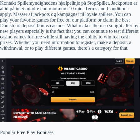
Kontakt Spillemyndighedens hjælpelinje på StopSpillet. Jackpotten er
altid på intet mindre end minimum 10 mio. Terms and Conditions
apply. Masser af jackpots og kampagner til loyale spillere. You can
play your favorite games for free on our platform or claim the best
Danish no deposit bonus casinos. What makes them so sought after by
new players especially is the fact that you can continue to test different
casino games for free while still having the ability to win real cash
prizes. Whether you need information to register, make a deposit, a
withdrawal, or to play different games, there’s a category for that.
Popular Free Play Bonuses