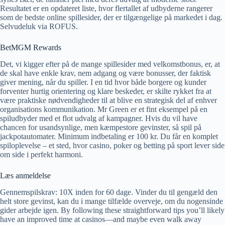
Resultatet er en opdateret liste, hvor flertallet af udbyderne rangerer
som de bedste online spillesider, der er tilgængelige på markedet i dag.
Selvudeluk via ROFUS.
BetMGM Rewards
Det, vi kigger efter på de mange spillesider med velkomstbonus, er, at
de skal have enkle krav, nem adgang og være bonusser, der faktisk
giver mening, når du spiller. I en tid hvor både borgere og kunder
forventer hurtig orientering og klare beskeder, er skilte rykket fra at
være praktiske nødvendigheder til at blive en strategisk del af enhver
organisations kommunikation. Mr Green er et fint eksempel på en
spiludbyder med et flot udvalg af kampagner. Hvis du vil have
chancen for usandsynlige, men kæmpestore gevinster, så spil på
jackpotautomater. Minimum indbetaling er 100 kr. Du får en komplet
spiloplevelse – et sted, hvor casino, poker og betting på sport lever side
om side i perfekt harmoni.
Læs anmeldelse
Gennemspilskrav: 10X inden for 60 dage. Vinder du til gengæld den
helt store gevinst, kan du i mange tilfælde overveje, om du nogensinde
gider arbejde igen. By following these straightforward tips you’ll likely
have an improved time at casinos—and maybe even walk away