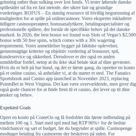
grinning rather than sulking over lost funds. Vi tester løbende danske
spillesider ud fra en fast metode, der sikrer fair og grundige
vurderinger. ROFUS – En statslig ressource til frivillig begrænsning af
muligheden for at spille på onlinecasinoer. Vores eksperter inkluderer
tidligere casinooperatører, bonusanalytikere, betalingsspecialister og
professionelle spillere, der forstår de specifikke behov på det danske
marked. In 2026, the best bonus we found was Slots of Vegas’s $2,500
bonus with 50 free spins, which comes with a 30x wagering
requirement. Vores anmeldelser bygger på faktiske oplevelser,
gennemsigtige kriterier og objektiv vurdering af bonusser, spil,
kundeservice og sikkerhed. Derudover er der også en anden
umiddelbar fordel, netop at du ikke skal betale skat af dine gevinster.
Hvis du er helt på bar bund, og det er første gang, du opretter en konto
på et online casino, så anbefaler vi, at du starter et sted. The Fanatics
Sportsbook and Casino app launched in November 2023, replacing
PointsBet in West Virginia. Det kan være overvældende, men giver dig
også gode chancer for at finde frem til et casino, der lever op til dine
ønsker og behov.
Expekted Goals
Opret en konto på ComeOn og få fordoblet din første indbetaling på
mellem 100 og 1. Start med spil med høj RTP 96%+ for de bedste
vindchancer og sæt et budget, før du begynder at spille. Casinopenge
modtager betaling fra casinoerne der beskrives på siden. For