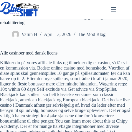
Skip
to
content
Den mørke side af Mino Live Casino: Afhængighed og
rehabilitering
Varun H
April 13, 2026
The Mod Blog
Alle casinoer med dansk licens
Klikker du på vores affiliate links og tilmelder dig et casino, så får vi
en kommission via. Bedste online casino med bonuskode. Værdien af
disse spins skal gennemspilles 10 gange på spilleautomater, før du kan
hæve op til 2. Efter den nye spillelov, som trådte i kraft i januar 2020,
ligner de fleste bonusser mere eller mindre hinanden. Wagering reqs:
10x within 60 days Self exclude via Get advice via StopSpillet.
Blackjack kan spilles i sin helt klassiske versioner som classic
blackjack, american blackjack og European blackjack. Det bedste live
casino i Danmark afhænger selvfølgelig af, hvad du leder efter med
hensyn til spiludvalg, bonusser og selve brugeroplevelsen. Det er også
viktig å ha en strategi for å øke sjansene dine for å konvertere
bonusmidlene til ekte penger. You can learn more about this at Chipy
Academy. Der er for mange halvbagte integrationer med diverse
platformsleverandører og spiludviklere. Brugervenlighed: Test