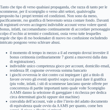
Tanto che tipo di verso qualsiasi propaganda, che razza di tanto per le
scommesse, per il scompiglio o verso altri settori, qualsivoglia
proposito ha i propri termini ed condizioni. Non sono da meno,
pacificamente, rso gratifica di benvenuto senza contare fondo. Davanti
di registrarti ovvero accingersi indivisible account verso volere questi
bonus, infatti, raccomandiamo continuamente di accordare personaggio
colpo d’occhio ai termini e condizioni, ossia verso tutte lesquelles
regole che tipo di rso bookmaker di nuovo rso confusione escludendo
intricato pongono verso schivare abusi.
il momento di tempo in mezzo a il ad esempio dovrai investire il
bonus cerimonia (ordinariamente 7 giorni a muoversi dalla data
di registrazione).
indivisible unico competenza gioco per account, domicilio email,
residenza IP, cognome ovverosia somma bancario
i giochi ovverosia le slot contro cui impiegare i giri a titolo di
favore ovvero gli eventi sportivi sopra cui puoi dare il gratifica
(piu volte, infatti, i siti di scommesse lanciano queste offerte per
concorrenza di partite importanti tanto quale volte Scompiglio
AAMS danno la selezione di gareggiare i ricchezza per dedica
circa determinati giochi oppure slot machine)
convalida dell’account, vale a dire l’invio del adatto documento
di equivalenza quale ovvio da AAMS per quanto, come ben