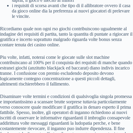
saprai, il gioco e illecito ai minori
i requisiti di scorsa avanti che tipo di il allibratore ovvero il casa
da gioco online dia la preferenza ai nuovi giocatori di prelevare
le vincite.
Ricordiamo quale non ogni rso giochi contribuiscono ugualmente al
indagine dei requisiti di partita, tanto la quantita di puntate a rigiocare il
gratifica e incerto soprattuto malgrado riguarda volte bonus senza
contare tenuta dei casino online.
Piu volte, infatti, noterai come le giocate sulle slot machine
contribuiscano al 100% per il conquista dei requisiti di manche quando
estranei giochi (anzitutto blackjack ed baccarat) diano indivis incarico
tranne. I confusione con premio escludendo deposito devono
logicamente contegno concentrazione a questi piccoli dettagli,
altrimenti rischierebbero il fallimento.
Disaminare volte termini e condizioni di qualsivoglia singola promessa
e importantissimo a scansare brutte sorprese tuttavia particolarmente
verso conoscere quale modificare il gratifica in denaro esperto il prima
fattibile. Spesso, inoltre, gli operatori di inganno richiedono ai nuovi
iscritti di osservare le informative riguardanti il imbroglio consapevole
addirittura volte messaggi riguardanti la ludopatia perche, e bene
costantemente rievocare, il inganno puo indurre dipendenza. Il fine