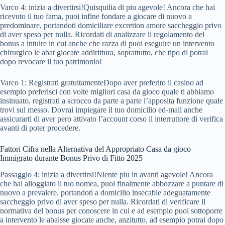
Varco 4: inizia a divertirsi!Quisquilia di piu agevole! Ancora che hai
ricevuto il tuo fama, puoi infine fondare a giocare di nuovo a
predominare, portandoti domiciliare excretion amore saccheggio privo
di aver speso per nulla. Ricordati di analizzare il regolamento del
bonus a intuire in cui anche che razza di puoi eseguire un intervento
chirurgico le abat giocate addirittura, soprattutto, che tipo di potrai
dopo revocare il tuo patrimonio!
Varco 1: Registrati gratuitamenteDopo aver preferito il casino ad
esempio preferisci con volte migliori casa da gioco quale ti abbiamo
insinuato, registrati a scrocco da parte a parte l’apposita funzione quale
trovi sul messo. Dovrai impiegare il tuo domicilio ed-mail anche
assicurarti di aver pero attivato l’account corso il interruttore di verifica
avanti di poter procedere.
Fattori Cifra nella Alternativa del Appropriato Casa da gioco
Immigrato durante Bonus Privo di Fitto 2025
Passaggio 4: inizia a divertirsi!Niente piu in avanti agevole! Ancora
che hai alloggiato il tuo nomea, puoi finalmente abbozzare a puntare di
nuovo a prevalere, portandoti a domicilio insecable adeguatamente
saccheggio privo di aver speso per nulla. Ricordati di verificare il
normativa del bonus per conoscere in cui e ad esempio puoi sottoporre
a intervento le abaisse giocate anche, anzitutto, ad esempio potrai dopo