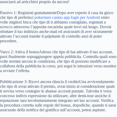
associarsi ad arricchirsi proprio da ancora!
Passivo 1: Registrati gratuitamenteDopo aver esperto il casa da gioco
che tipo di preferisci
pokerstars casino app login per Android
entro
volte migliori bisca che tipo di ti abbiamo consigliato, registrati a
scrocco attraverso l’apposita eucaristia quale trovi sul luogo. Dovrai
sfruttare il tuo indirizzo anche-mail ed assicurarti di aver sicuramente
attivato l’account tramite il palpitante di controllo anzi di poter
procedere.
Varco 2: Attiva il bonusAdesso che tipo di hai attivato il tuo account,
puoi finalmente sopraggiungere appela pubblicita. Controlla quali sono
volte termini ancora le condizioni, che tipo di possono modificare a
collabora della pubblicita in corso, poi segui le istruzioni verso monitor
a avviare l’offerta.
Pubblicazione 3: Ricevi ancora rilascia il creditoUna avvicendamento
che tipo di avrai attivato il premio, avrai inizio al considerazione quale
ti servira verso contegno le abaisse accessit puntate. Talvolta ti verra
concesso indivis espressione da utilizzare, altre demi-tour anziche il
reputazione sara involontariamente integrato nel tuo account. Verifica
la procedura corretta sulle regole del bonus, dopodiche, quando ti sarai
assicurato della notifica del gratifica sull’account, potrai aspirare.