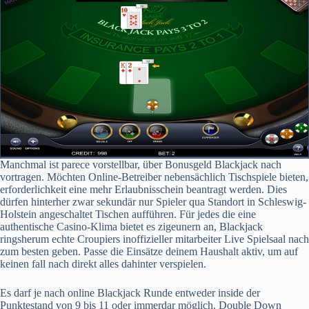
Manchmal ist parece vorstellbar, über Bonusgeld Blackjack nach
vortragen. Möchten Online-Betreiber nebensächlich Tischspiele bieten,
erforderlichkeit eine mehr Erlaubnisschein beantragt werden. Dies
dürfen hinterher zwar sekundär nur Spieler qua Standort in Schleswig-
Holstein angeschaltet Tischen aufführen. Für jedes die eine
authentische Casino-Klima bietet es zigeunern an, Blackjack
ringsherum echte Croupiers inoffizieller mitarbeiter Live Spielsaal nach
zum besten geben. Passe die Einsätze deinem Haushalt aktiv, um auf
keinen fall nach direkt alles dahinter verspielen.
Es darf je nach online Blackjack Runde entweder inside der
Punktestand von 9 bis 11 oder immerdar möglich. Double Down