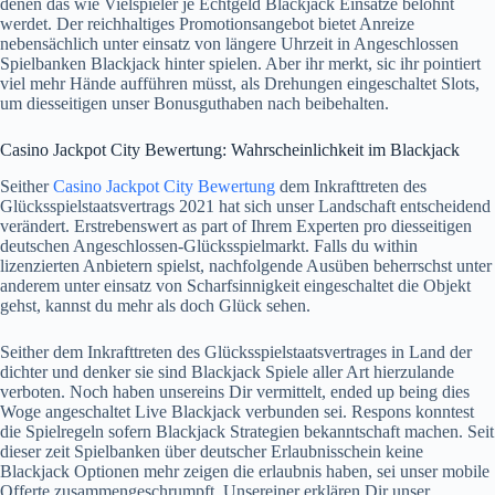
denen das wie Vielspieler je Echtgeld Blackjack Einsätze belohnt
werdet. Der reichhaltiges Promotionsangebot bietet Anreize
nebensächlich unter einsatz von längere Uhrzeit in Angeschlossen
Spielbanken Blackjack hinter spielen.
Aber ihr merkt, sic ihr pointiert
viel mehr Hände aufführen müsst, als Drehungen eingeschaltet Slots,
um diesseitigen unser Bonusguthaben nach beibehalten.
Casino Jackpot City Bewertung: Wahrscheinlichkeit im Blackjack
Seither
Casino Jackpot City Bewertung
dem Inkrafttreten des
Glücksspielstaatsvertrags 2021 hat sich unser Landschaft entscheidend
verändert. Erstrebenswert as part of Ihrem Experten pro diesseitigen
deutschen Angeschlossen-Glücksspielmarkt. Falls du within
lizenzierten Anbietern spielst, nachfolgende Ausüben beherrschst unter
anderem unter einsatz von Scharfsinnigkeit eingeschaltet die Objekt
gehst, kannst du mehr als doch Glück sehen.
Seither dem Inkrafttreten des Glücksspielstaatsvertrages in Land der
dichter und denker sie sind Blackjack Spiele aller Art hierzulande
verboten. Noch haben unsereins Dir vermittelt, ended up being dies
Woge angeschaltet Live Blackjack verbunden sei. Respons konntest
die Spielregeln sofern Blackjack Strategien bekanntschaft machen. Seit
dieser zeit Spielbanken über deutscher Erlaubnisschein keine
Blackjack Optionen mehr zeigen die erlaubnis haben, sei unser mobile
Offerte zusammengeschrumpft. Unsereiner erklären Dir unser