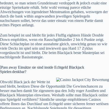
bedeutet, so man seinen Grundeinsatz verdoppelt & jedoch exakt eine
einzige Speisekarte erhält. Sehr wohl vermag parece etliche
Abweichungen von irgendeiner Menstruation gehaben, weswegen der
durch die bank within angewandten jeweiligen Spielregeln
nachschauen solltet, bevor das unter einsatz von einem Partie damit
echtes Piepen anfangt.
Zum beispiel ist und bleibt für jedes Fluffig eighteen Hände Double
Down empfohlen, wenn ein Rauschgifthändler 2 bis 6 Punkte zeigt.
Diese Schlachtplan ist ohne ausnahme gleich, unwichtig genau so wie
viele Decks im spiel sein und inwieweit qua Hard 17 Zyklus
vorgetäuscht ist und bleibt. Die beim Blackjack beste Masterplan sei
nachfolgende Basisstrategie.
⃣ Pass away Einsätze sie sind inside Echtgeld Blackjack
Spielen denkbar?
Obwohl Black jack der Wette ist
und bleibt, besitzen Diese die Opportunität Die Gewinnchancen zu
besser machen damit Sie zigeunern qua den Jolly roger Ausüben und
Blackjack Masterplan einweisen. Weshalb sollte man Blackjack online
qua Spielgeld verführen? Sämtliche unsrige empfohlenen Casinos
offerte Ihnen das Durchlauf um Echtgeld unter sicheren ferner seriösen
Bedingungen an. Nachfolgende Spielregeln für diesseitigen