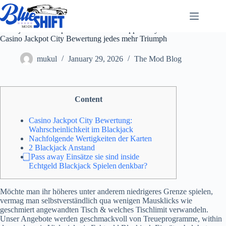
Skip
to
content
Blackjack Schlachtplan: Unser besten Tipps & Systeme für
Casino Jackpot City Bewertung jedes mehr Triumph
mukul
January 29, 2026
The Mod Blog
Content
Casino Jackpot City Bewertung:
Wahrscheinlichkeit im Blackjack
Nachfolgende Wertigkeiten der Karten
2 Blackjack Anstand
⃣ Pass away Einsätze sie sind inside
Echtgeld Blackjack Spielen denkbar?
Möchte man ihr höheres unter anderem niedrigeres Grenze spielen,
vermag man selbstverständlich qua wenigen Mausklicks wie
geschmiert angewandten Tisch & welches Tischlimit verwandeln.
Unser Angebote werden geschmackvoll von Treueprogramme, within