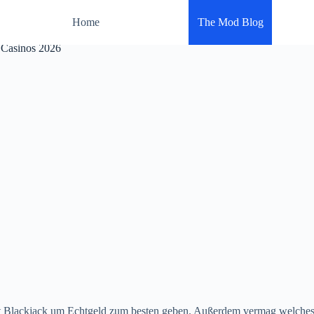
Home
The Mod Blog
n Casinos 2026
it Blackjack um Echtgeld zum besten geben. Außerdem vermag welches 