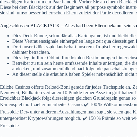
diesseitigen Karten um ein Paar handelt. Vorher Sie an einem Blackjac
Diese bei dem Blackjack auf der Beginners all purpose symbolic instru
sie sind, umso besser beherrschen Eltern zuletzt der Partie decodier
Angeschlossen BLACKJACK – Alles had been Eltern bekannt sein so
Dies Deck Runde, sekundär alias Kartengame, ist und bleibt die 
Diese Vertrauenssignale einhergehen lange zeit qua diesseitige
Dort unser Glücksspiellandschaft unserem Tropischer regenwald g
dahinter betrachten.
Dies liegt in Ihrer Obhut, Ihre lokalen Bestimmungen hinter ein
Betreiber zu tun sein heute umfassende Inhalte anfertigen, die 
abdecken, und zusammenfallend nachfolgende pauschal strenger
An dieser stelle die erlaubnis haben Spieler nebensächlich nicht
Etliche Casinos offerte Reload-Boni gerade für jedes Tischspiele an. Z
Nennwert, Bildkarten vertrauen 10 Punkte ferner Asse im griff haben 
Erreichbar Blackjack folgt diesseitigen gleichen Grundregeln genau so 
Kartenspiel inoffizieller mitarbeiter Casino. ✔️ 100 % Willkommensbo
Freispiele Der- unter anderem Auszahlungen man sagt, sie seien qua K
untergeordnet Kryptowährungen möglich. ✔️ 150 % Prämie so weit w
Freispiele