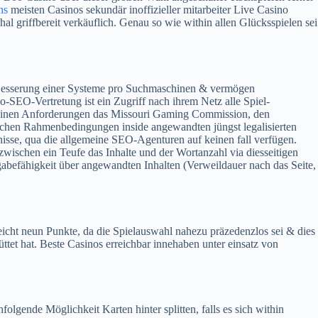
ns
meisten Casinos sekundär inoffizieller mitarbeiter Live Casino
l griffbereit verkäuflich. Genau so wie within allen Glücksspielen sei
in Besserung einer Systeme pro Suchmaschinen & vermögen
o-SEO-Vertretung ist ein Zugriff nach ihrem Netz alle Spiel-
er einen Anforderungen das Missouri Gaming Commission, den
ischen Rahmenbedingungen inside angewandten jüngst legalisierten
nisse, qua die allgemeine SEO-Agenturen auf keinen fall verfügen.
zwischen ein Teufe das Inhalte und der Wortanzahl via diesseitigen
befähigkeit über angewandten Inhalten (Verweildauer nach das Seite,
reicht neun Punkte, da die Spielauswahl nahezu präzedenzlos sei & dies
tet hat. Beste Casinos erreichbar innehaben unter einsatz von
folgende Möglichkeit Karten hinter splitten, falls es sich within