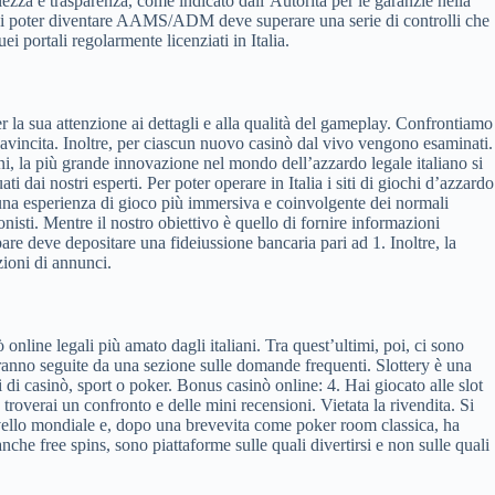
za e trasparenza, come indicato dall’Autorità per le garanzie nella
a di poter diventare AAMS/ADM deve superare una serie di controlli che
 portali regolarmente licenziati in Italia.
er la sua attenzione ai dettagli e alla qualità del gameplay. Confrontiamo
navincita. Inoltre, per ciascun nuovo casinò dal vivo vengono esaminati.
ni, la più grande innovazione nel mondo dell’azzardo legale italiano si
ti dai nostri esperti. Per poter operare in Italia i siti di giochi d’azzardo
 una esperienza di gioco più immersiva e coinvolgente dei normali
ionisti. Mentre il nostro obiettivo è quello di fornire informazioni
ipare deve depositare una fideiussione bancaria pari ad 1. Inoltre, la
zioni di annunci.
online legali più amato dagli italiani. Tra quest’ultimi, poi, ci sono
aranno seguite da una sezione sulle domande frequenti. Slottery è una
i casinò, sport o poker. Bonus casinò online: 4. Hai giocato alle slot
troverai un confronto e delle mini recensioni. Vietata la rivendita. Si
a livello mondiale e, dopo una brevevita come poker room classica, ha
che free spins, sono piattaforme sulle quali divertirsi e non sulle quali