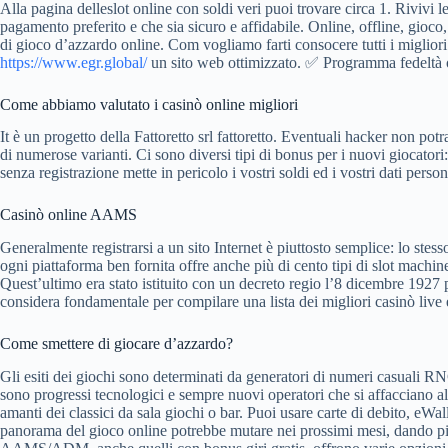
Alla pagina delleslot online con soldi veri puoi trovare circa 1. Rivivi 
pagamento preferito e che sia sicuro e affidabile. Online, offline, gioco
di gioco d’azzardo online. Com vogliamo farti consocere tutti i migliori
https://www.egr.global/
un sito web ottimizzato. ✅ Programma fedeltà o
Come abbiamo valutato i casinò online migliori
It è un progetto della Fattoretto srl fattoretto. Eventuali hacker non p
di numerose varianti. Ci sono diversi tipi di bonus per i nuovi giocatori
senza registrazione mette in pericolo i vostri soldi ed i vostri dati person
Casinò online AAMS
Generalmente registrarsi a un sito Internet è piuttosto semplice: lo stes
ogni piattaforma ben fornita offre anche più di cento tipi di slot machin
Quest’ultimo era stato istituito con un decreto regio l’8 dicembre 1927 
considera fondamentale per compilare una lista dei migliori casinò liv
Come smettere di giocare d’azzardo?
Gli esiti dei giochi sono determinati da generatori di numeri casuali RN
sono progressi tecnologici e sempre nuovi operatori che si affacciano al
amanti dei classici da sala giochi o bar. Puoi usare carte di debito, eWall
panorama del gioco online potrebbe mutare nei prossimi mesi, dando più l