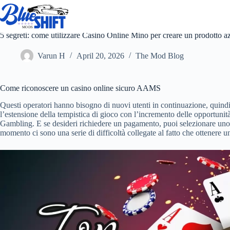
Skip
to
content
5 segreti: come utilizzare Casino Online Mino per creare un prodotto a
Varun H
April 20, 2026
The Mod Blog
Come riconoscere un casino online sicuro AAMS
Questi operatori hanno bisogno di nuovi utenti in continuazione, quindi s
l’estensione della tempistica di gioco con l’incremento delle opportunità d
Gambling. E se desideri richiedere un pagamento, puoi selezionare uno 
momento ci sono una serie di difficoltà collegate al fatto che ottenere un