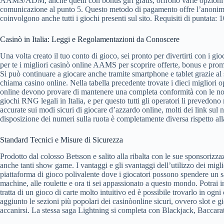
AAMS/ADM, anche quelli con bonus giri gratis, offrono varie opzioni di
comunicazione al punto 5. Questo metodo di pagamento offre l’anonimato
coinvolgono anche tutti i giochi presenti sul sito. Requisiti di puntata:
Casinò in Italia: Leggi e Regolamentazioni da Conoscere
Una volta creato il tuo conto di gioco, sei pronto per divertirti con i g
per te i migliori casinò online AAMS per scoprire offerte, bonus e prom
Si può continuare a giocare anche tramite smartphone e tablet grazie al
chiama casino online. Nella tabella precedente trovate i dieci migliori oper
online devono provare di mantenere una completa conformità con le norm
giochi RNG legali in Italia, e per questo tutti gli operatori li prevedono 
accurate sui modi sicuri di giocare d’azzardo online, molti dei link sul n
disposizione dei numeri sulla ruota è completamente diversa rispetto alla
Standard Tecnici e Misure di Sicurezza
Prodotto dal colosso Betsson e salito alla ribalta con le sue sponsorizzaz
anche tanti show game. I vantaggi e gli svantaggi dell’utilizzo dei migl
piattaforma di gioco polivalente dove i giocatori possono spendere un s
machine, alle roulette e ora ti sei appassionato a questo mondo. Potrai in
tratta di un gioco di carte molto intuitivo ed è possibile trovarlo in ogn
aggiunto le sezioni più popolari dei casinòonline sicuri, ovvero slot e g
accanirsi. La stessa saga Lightning si completa con Blackjack, Baccarat e