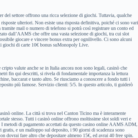
der del settore offrono una ricca selezione di giochi. Tuttavia, qualche
isposte ulteriori. Non esiste una risposta definitiva, poiché ci sono vari
tramite mail o numero di telefono si potrà così registrare un conto ed
zzato dall’AAMS che offre una vasta selezione di giochi, tra cui slot
sibile giocare e vincere bonus extra per ognilivello. Ci sono alcuni
 ai giochi di carte 10€ bonus suMonopoly Live.
cripto valute anche se in Italia ancora non sono legali, casinò che
tri fin qui descritti, si rivela di fondamentale importanza la lettura
hine, baccarat e tanto altro. Se riusciamo a conoscere a fondo tutti i
osito più famose. Servizio clienti: 5/5. In questo articolo, ti guiderò
 casinò online. La città si trova nel Canton Ticino ma è interamente
ortale stesso. Tutti i casinò online offrono moltissime slot soldi veri e
icuro. I metodi di pagamento accettati da questo casino online AAMS ADM,
i gratis, e un malloppo sul deposito, i 90 giorni di scadenza sono
. Non dovrai fare altro che depositare almeno 15€, ed avrai 40 free spin.