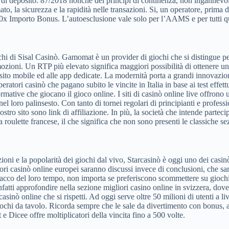
 deposito. 87/2018 nonché dei principi di continenza, non ingannevolez
, la sicurezza e la rapidità nelle transazioni. Si, un operatore, prim
 10x Importo Bonus. L’autoesclusione vale solo per l’AAMS e per tutti quei
iochi di Sisal Casinò. Gamomat è un provider di giochi che si distingue p
ozioni. Un RTP più elevato significa maggiori possibilità di ottenere u
 sito mobile ed alle app dedicate. La modernità porta a grandi innovazio
atori casinò che pagano subito le vincite in Italia in base ai test effettua
ative che giocano il gioco online. I siti di casinò online live offrono
nel loro palinsesto. Con tanto di tornei regolari di principianti e profess
ostro sito sono link di affiliazione. In più, la società che intende partec
 roulette francese, il che significa che non sono presenti le classiche se
ioni e la popolarità dei giochi dal vivo, Starcasinò è oggi uno dei casinò 
iori casinò online europei saranno discussi invece di conclusioni, che s
acco del loro tempo, non importa se preferiscono scommettere su giochi d
fatti approfondire nella sezione migliori casino online in svizzera, dove 
i casinò online che si rispetti. Ad oggi serve oltre 50 milioni di utenti 
iochi da tavolo. Ricorda sempre che le sale da divertimento con bonus, an
 Dicee offre moltiplicatori della vincita fino a 500 volte.