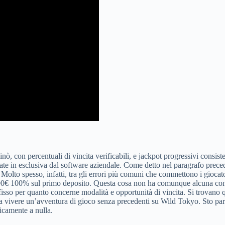
inò, con percentuali di vincita verificabili, e jackpot progressivi consist
eate in esclusiva dal software aziendale. Come detto nel paragrafo preced
olto spesso, infatti, tra gli errori più comuni che commettono i giocator
a 500€ 100% sul primo deposito. Questa cosa non ha comunque alcuna con
o fisso per quanto concerne modalità e opportunità di vincita. Si trovano
i a vivere un’avventura di gioco senza precedenti su Wild Tokyo. Sto par
aticamente a nulla.